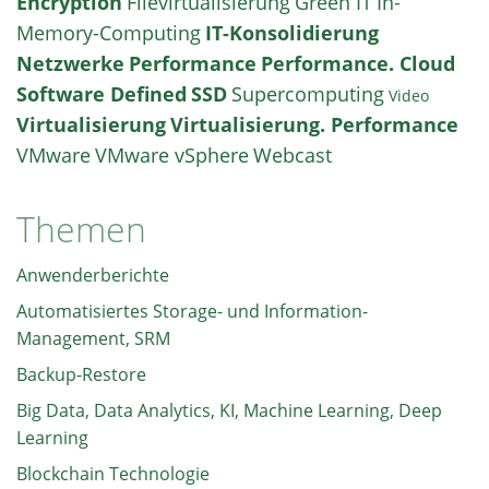
Encryption
Filevirtualisierung
Green IT
In-
Memory-Computing
IT-Konsolidierung
Netzwerke
Performance
Performance. Cloud
Software Defined
SSD
Supercomputing
Video
Virtualisierung
Virtualisierung. Performance
VMware
VMware vSphere
Webcast
Themen
Anwenderberichte
Automatisiertes Storage- und Information-
Management, SRM
Backup-Restore
Big Data, Data Analytics, KI, Machine Learning, Deep
Learning
Blockchain Technologie