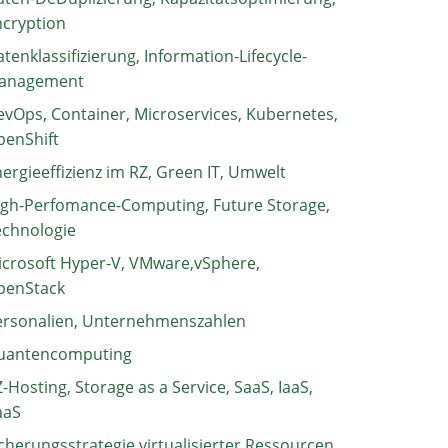
ncryption
tenklassifizierung, Information-Lifecycle-
anagement
vOps, Container, Microservices, Kubernetes,
penShift
ergieeffizienz im RZ, Green IT, Umwelt
igh-Perfomance-Computing, Future Storage,
echnologie
crosoft Hyper-V, VMware,vSphere,
penStack
ersonalien, Unternehmenszahlen
uantencomputing
-Hosting, Storage as a Service, SaaS, IaaS,
aaS
cherungsstrategie virtualisierter Ressourcen