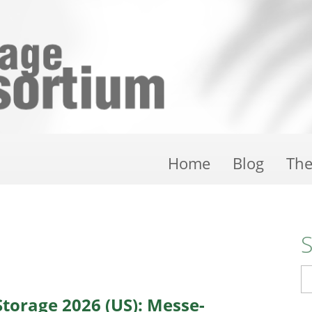
Home
Blog
Th
S
torage 2026 (US): Messe-