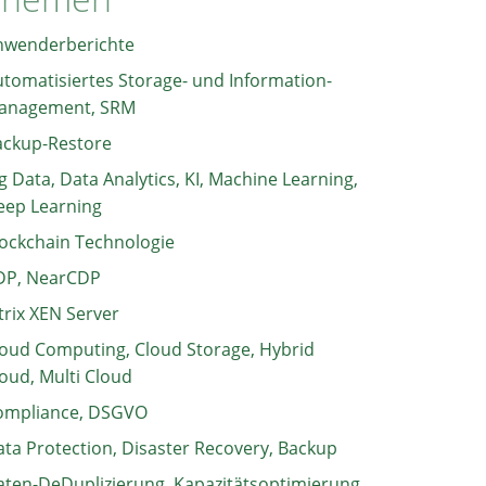
nwenderberichte
tomatisiertes Storage- und Information-
anagement, SRM
ackup-Restore
g Data, Data Analytics, KI, Machine Learning,
eep Learning
ockchain Technologie
DP, NearCDP
trix XEN Server
oud Computing, Cloud Storage, Hybrid
oud, Multi Cloud
ompliance, DSGVO
ta Protection, Disaster Recovery, Backup
ten-DeDuplizierung, Kapazitätsoptimierung,