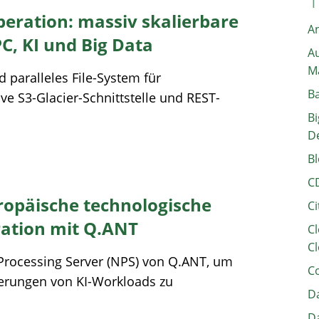
ration: massiv skalierbare
A
C, KI und Big Data
Au
M
paralleles File-System für
B
 S3-Glacier-Schnittstelle und REST-
Bi
D
Bl
C
opäische technologische
Ci
ation mit Q.ANT
Cl
Cl
Processing Server (NPS) von Q.ANT, um
C
derungen von KI-Workloads zu
Da
Da