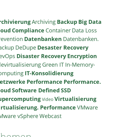
rchivierung
Archiving
Backup
Big Data
loud
Compliance
Container
Data Loss
revention
Datenbanken
Datenbanken.
ackup
DeDupe
Desaster Recovery
evOps
Disaster Recovery
Encryption
levirtualisierung
Green IT
In-Memory-
omputing
IT-Konsolidierung
etzwerke
Performance
Performance.
loud
Software Defined
SSD
upercomputing
Virtualisierung
Video
irtualisierung. Performance
VMware
Mware vSphere
Webcast
Themen