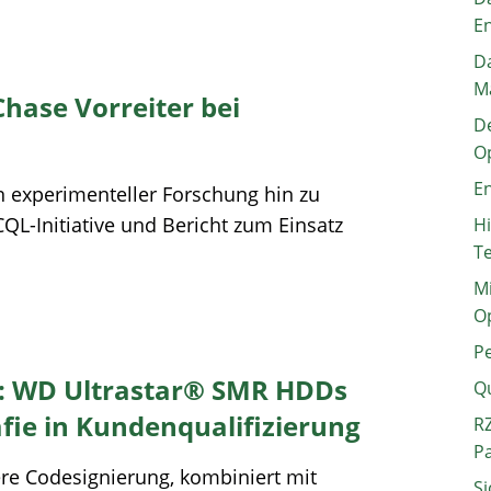
E
Da
M
Chase Vorreiter bei
De
O
En
n experimenteller Forschung hin zu
L-Initiative und Bericht zum Einsatz
H
T
Mi
O
P
r: WD Ultrastar® SMR HDDs
Q
fie in Kundenqualifizierung
RZ
P
ere Codesignierung, kombiniert mit
Si