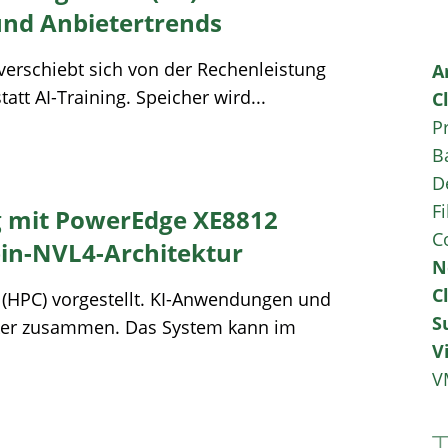
und Anbietertrends
erschiebt sich von der Rechenleistung
A
tatt AI-Training. Speicher wird...
C
P
B
D
Fi
g mit PowerEdge XE8812
C
in-NVL4-Architektur
N
C
 (HPC) vorgestellt. KI-Anwendungen und
S
ker zusammen. Das System kann im
V
V