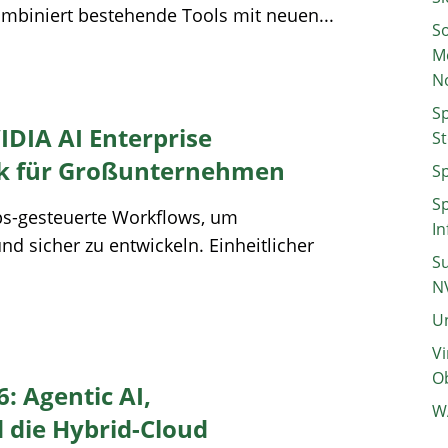
ombiniert bestehende Tools mit neuen...
So
M
N
Sp
IDIA AI Enterprise
St
ik für Großunternehmen
Sp
Sp
Ops-gesteuerte Workflows, um
In
nd sicher zu entwickeln. Einheitlicher
Su
N
Un
Vi
Ob
: Agentic AI,
W
 die Hybrid-Cloud