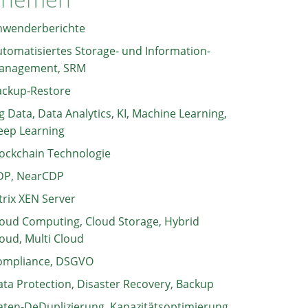
nwenderberichte
tomatisiertes Storage- und Information-
anagement, SRM
ackup-Restore
g Data, Data Analytics, KI, Machine Learning,
eep Learning
ockchain Technologie
DP, NearCDP
trix XEN Server
oud Computing, Cloud Storage, Hybrid
oud, Multi Cloud
ompliance, DSGVO
ta Protection, Disaster Recovery, Backup
ten-DeDuplizierung, Kapazitätsoptimierung,