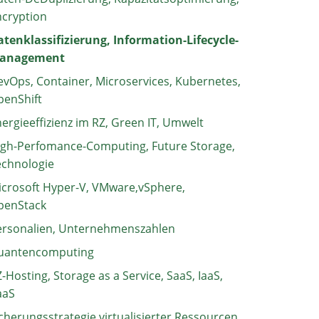
ncryption
tenklassifizierung, Information-Lifecycle-
anagement
vOps, Container, Microservices, Kubernetes,
penShift
ergieeffizienz im RZ, Green IT, Umwelt
igh-Perfomance-Computing, Future Storage,
echnologie
crosoft Hyper-V, VMware,vSphere,
penStack
ersonalien, Unternehmenszahlen
uantencomputing
-Hosting, Storage as a Service, SaaS, IaaS,
aaS
cherungsstrategie virtualisierter Ressourcen