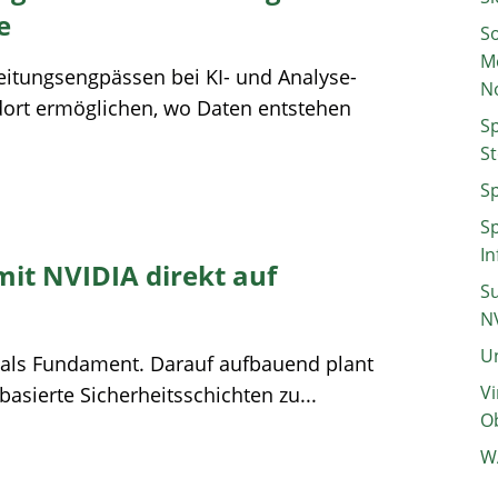
e
So
M
beitungsengpässen bei KI- und Analyse-
N
ort ermöglichen, wo Daten entstehen
Sp
St
Sp
Sp
In
mit NVIDIA direkt auf
Su
N
Un
 als Fundament. Darauf aufbauend plant
Vi
asierte Sicherheitsschichten zu...
Ob
W