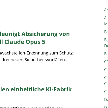
A
Au
M
B
leunigt Absicherung von
Bi
l Claude Opus 5
D
chwachstellen-Erkennung zum Schutz;
Bl
rei neuen Sicherheitsvorfällen...
C
Ci
Cl
Cl
en einheitliche KI-Fabrik
C
Da
Da