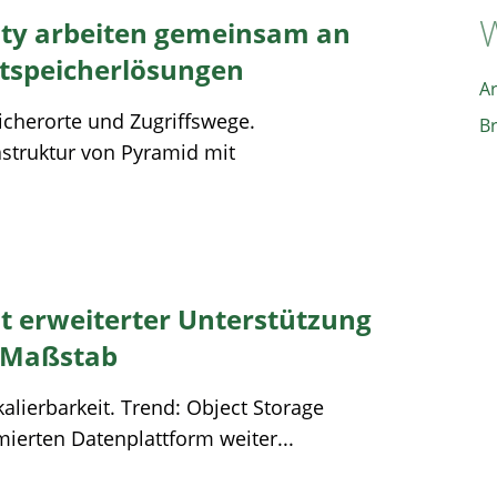
W
ity arbeiten gemeinsam an
ktspeicherlösungen
A
eicherorte und Zugriffswege.
B
struktur von Pyramid mit
t erweiterter Unterstützung
n Maßstab
alierbarkeit. Trend: Object Storage
imierten Datenplattform weiter...