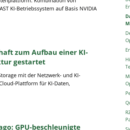
atenplattform. Kombination von
E
AST KI-Betriebssystem auf Basis NVIDIA
Da
M
De
O
En
aft zum Aufbau einer KI-
H
tur gestartet
T
torage mit der Netzwerk- und KI-
Mi
Cloud-Plattform für KI-Daten,
O
P
Q
RZ
P
go: GPU-beschleunigte
Si