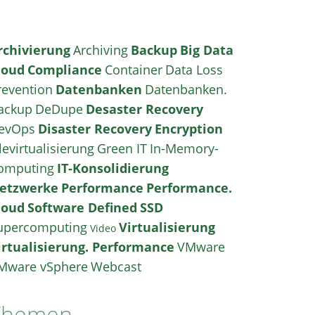
rchivierung
Archiving
Backup
Big Data
loud
Compliance
Container
Data Loss
revention
Datenbanken
Datenbanken.
ackup
DeDupe
Desaster Recovery
evOps
Disaster Recovery
Encryption
levirtualisierung
Green IT
In-Memory-
omputing
IT-Konsolidierung
etzwerke
Performance
Performance.
loud
Software Defined
SSD
upercomputing
Virtualisierung
Video
irtualisierung. Performance
VMware
Mware vSphere
Webcast
Themen