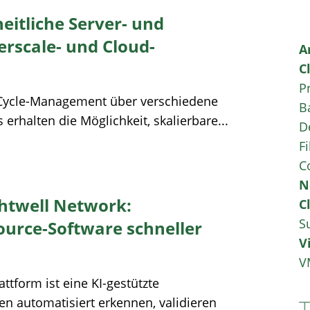
eitliche Server- und
rscale- und Cloud-
A
C
P
-Cycle-Management über verschiedene
B
rhalten die Möglichkeit, skalierbare...
D
Fi
C
N
ghtwell Network:
C
S
ource-Software schneller
V
V
tform ist eine KI-gestützte
en automatisiert erkennen, validieren