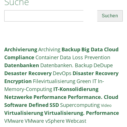
Suche
Suchen
Archivierung
Archiving
Backup
Big Data
Cloud
Compliance
Container
Data Loss Prevention
Datenbanken
Datenbanken. Backup
DeDupe
Desaster Recovery
DevOps
Disaster Recovery
Encryption
Filevirtualisierung
Green IT
In-
Memory-Computing
IT-Konsolidierung
Netzwerke
Performance
Performance. Cloud
Software Defined
SSD
Supercomputing
Video
Virtualisierung
Virtualisierung. Performance
VMware
VMware vSphere
Webcast