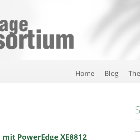
Home
Blog
Th
S
g mit PowerEdge XE8812