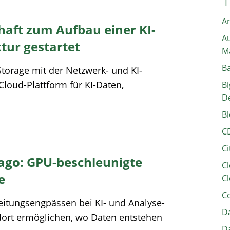
A
aft zum Aufbau einer KI-
Au
tur gestartet
M
B
torage mit der Netzwerk- und KI-
Cloud-Plattform für KI-Daten,
Bi
D
Bl
C
Ci
go: GPU-beschleunigte
Cl
e
Cl
C
beitungsengpässen bei KI- und Analyse-
Da
ort ermöglichen, wo Daten entstehen
Da