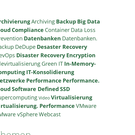
rchivierung
Archiving
Backup
Big Data
loud
Compliance
Container
Data Loss
revention
Datenbanken
Datenbanken.
ackup
DeDupe
Desaster Recovery
evOps
Disaster Recovery
Encryption
levirtualisierung
Green IT
In-Memory-
omputing
IT-Konsolidierung
etzwerke
Performance
Performance.
loud
Software Defined
SSD
upercomputing
Virtualisierung
Video
irtualisierung. Performance
VMware
Mware vSphere
Webcast
Themen