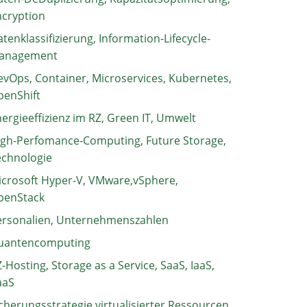
ncryption
tenklassifizierung, Information-Lifecycle-
anagement
vOps, Container, Microservices, Kubernetes,
penShift
ergieeffizienz im RZ, Green IT, Umwelt
igh-Perfomance-Computing, Future Storage,
echnologie
crosoft Hyper-V, VMware,vSphere,
penStack
ersonalien, Unternehmenszahlen
uantencomputing
-Hosting, Storage as a Service, SaaS, IaaS,
aaS
cherungsstrategie virtualisierter Ressourcen