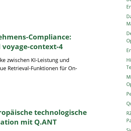
E
Da
M
De
ehmens-Compliance:
O
voyage-context-4
En
ke zwischen KI-Leistung und
H
T
ue Retrieval-Funktionen für On-
Mi
O
P
Q
opäische technologische
RZ
ation mit Q.ANT
P
Si