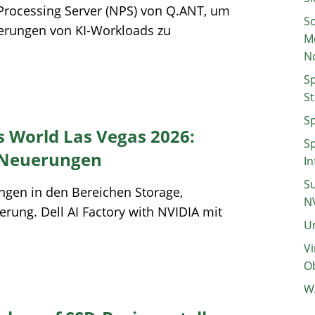
Processing Server (NPS) von Q.ANT, um
So
derungen von KI-Workloads zu
M
N
Sp
St
Sp
s World Las Vegas 2026:
Sp
n Neuerungen
In
Su
ngen in den Bereichen Storage,
N
rung. Dell AI Factory with NVIDIA mit
Un
Vi
Ob
W