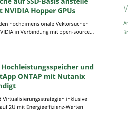
he auf SSD-Basis anstelle
W
t NVIDIA Hopper GPUs
A
iarden hochdimensionale Vektorsuchen
VIDIA in Verbindung mit open-source...
B
0 Hochleistungsspeicher und
etApp ONTAP mit Nutanix
ndigt
 Virtualisierungsstrategien inklusive
uf 2U mit Energieeffizienz-Werten