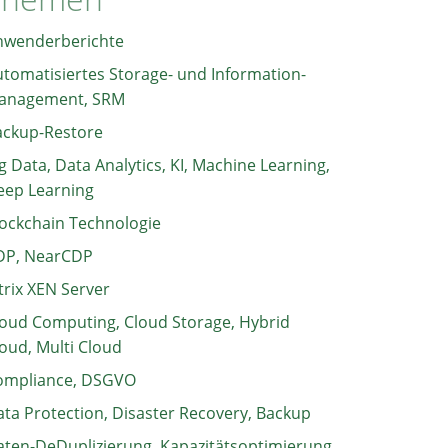
nwenderberichte
tomatisiertes Storage- und Information-
anagement, SRM
ackup-Restore
g Data, Data Analytics, KI, Machine Learning,
eep Learning
ockchain Technologie
DP, NearCDP
trix XEN Server
oud Computing, Cloud Storage, Hybrid
oud, Multi Cloud
ompliance, DSGVO
ta Protection, Disaster Recovery, Backup
ten-DeDuplizierung, Kapazitätsoptimierung,