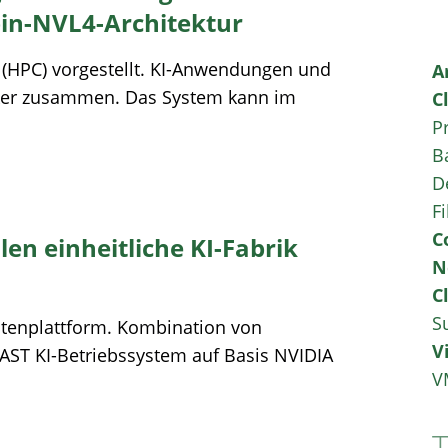
in-NVL4-Architektur
 (HPC) vorgestellt. KI-Anwendungen und
A
ker zusammen. Das System kann im
C
P
B
D
Fi
C
en einheitliche KI-Fabrik
N
C
S
atenplattform. Kombination von
V
AST KI-Betriebssystem auf Basis NVIDIA
V