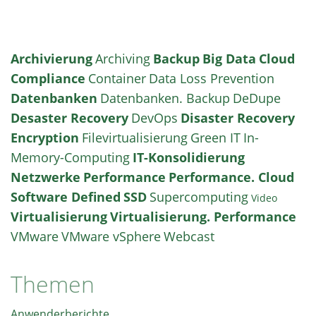
Archivierung
Archiving
Backup
Big Data
Cloud
Compliance
Container
Data Loss Prevention
Datenbanken
Datenbanken. Backup
DeDupe
Desaster Recovery
DevOps
Disaster Recovery
Encryption
Filevirtualisierung
Green IT
In-
Memory-Computing
IT-Konsolidierung
Netzwerke
Performance
Performance. Cloud
Software Defined
SSD
Supercomputing
Video
Virtualisierung
Virtualisierung. Performance
VMware
VMware vSphere
Webcast
Themen
Anwenderberichte