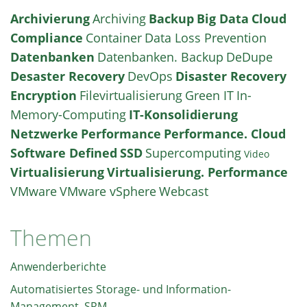
Archivierung
Archiving
Backup
Big Data
Cloud
Compliance
Container
Data Loss Prevention
Datenbanken
Datenbanken. Backup
DeDupe
Desaster Recovery
DevOps
Disaster Recovery
Encryption
Filevirtualisierung
Green IT
In-
Memory-Computing
IT-Konsolidierung
Netzwerke
Performance
Performance. Cloud
Software Defined
SSD
Supercomputing
Video
Virtualisierung
Virtualisierung. Performance
VMware
VMware vSphere
Webcast
Themen
Anwenderberichte
Automatisiertes Storage- und Information-
Management, SRM