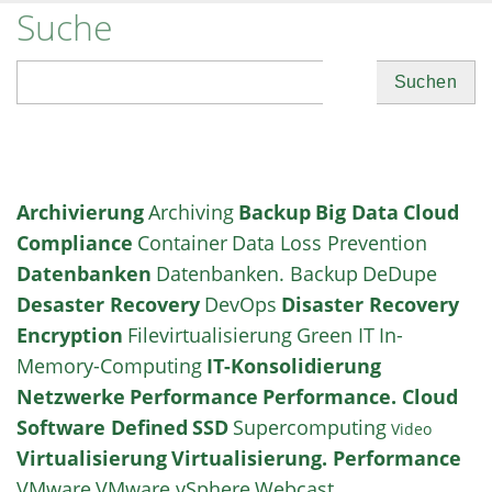
Suche
Suchen
Archivierung
Archiving
Backup
Big Data
Cloud
Compliance
Container
Data Loss Prevention
Datenbanken
Datenbanken. Backup
DeDupe
Desaster Recovery
DevOps
Disaster Recovery
Encryption
Filevirtualisierung
Green IT
In-
Memory-Computing
IT-Konsolidierung
Netzwerke
Performance
Performance. Cloud
Software Defined
SSD
Supercomputing
Video
Virtualisierung
Virtualisierung. Performance
VMware
VMware vSphere
Webcast