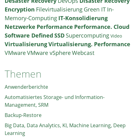
Desaster Recovery
DevOps
Disaster Recovery
Encryption
Filevirtualisierung
Green IT
In-
Memory-Computing
IT-Konsolidierung
Netzwerke
Performance
Performance. Cloud
Software Defined
SSD
Supercomputing
Video
Virtualisierung
Virtualisierung. Performance
VMware
VMware vSphere
Webcast
Themen
Anwenderberichte
Automatisiertes Storage- und Information-
Management, SRM
Backup-Restore
Big Data, Data Analytics, KI, Machine Learning, Deep
Learning