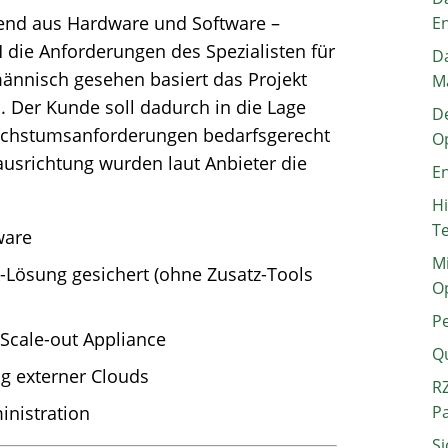
hend aus Hardware und Software –
E
H die Anforderungen des Spezialisten für
Da
ännisch gesehen basiert das Projekt
M
. Der Kunde soll dadurch in die Lage
De
Wachstumsanforderungen bedarfsgerecht
O
ausrichtung wurden laut Anbieter die
En
H
T
ware
Mi
-Lösung gesichert (ohne Zusatz-Tools
O
P
 Scale-out Appliance
Q
g externer Clouds
RZ
inistration
P
Si