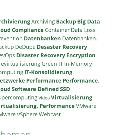
rchivierung
Archiving
Backup
Big Data
loud
Compliance
Container
Data Loss
revention
Datenbanken
Datenbanken.
ackup
DeDupe
Desaster Recovery
evOps
Disaster Recovery
Encryption
levirtualisierung
Green IT
In-Memory-
omputing
IT-Konsolidierung
etzwerke
Performance
Performance.
loud
Software Defined
SSD
upercomputing
Virtualisierung
Video
irtualisierung. Performance
VMware
Mware vSphere
Webcast
Themen