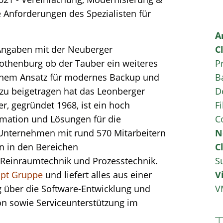
e Anforderungen des Spezialisten für
A
Angaben mit der Neuberger
C
thenburg ob der Tauber ein weiteres
P
inem Ansatz für modernes Backup und
B
zu beigetragen hat das Leonberger
D
, gegründet 1968, ist ein hoch
Fi
omation und Lösungen für die
C
 Unternehmen mit rund 570 Mitarbeitern
N
n in den Bereichen
C
einraumtechnik und Prozesstechnik.
S
pt Gruppe
und liefert alles aus einer
V
 über die Software-Entwicklung und
V
ion sowie Serviceunterstützung im