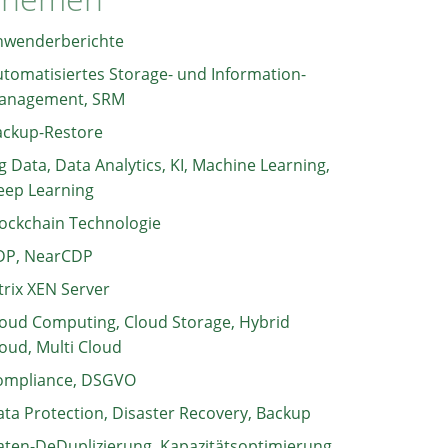
nwenderberichte
tomatisiertes Storage- und Information-
anagement, SRM
ackup-Restore
g Data, Data Analytics, KI, Machine Learning,
eep Learning
ockchain Technologie
DP, NearCDP
trix XEN Server
oud Computing, Cloud Storage, Hybrid
oud, Multi Cloud
ompliance, DSGVO
ta Protection, Disaster Recovery, Backup
ten-DeDuplizierung, Kapazitätsoptimierung,