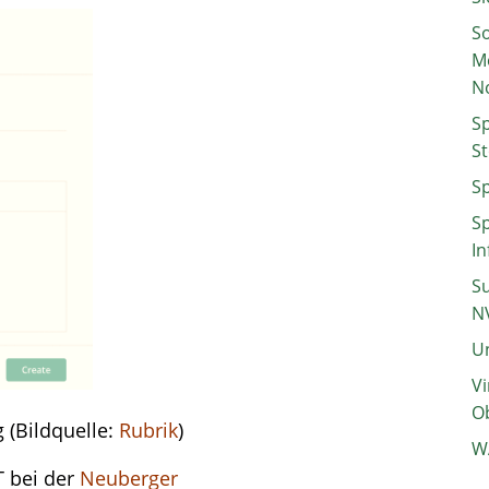
So
M
N
Sp
St
Sp
Sp
In
Su
N
Un
Vi
Ob
 (Bildquelle:
Rubrik
)
W
T bei der
Neuberger