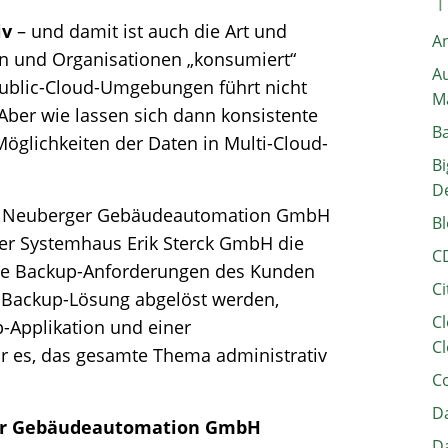
iv
– und damit ist auch die Art und
A
n und Organisationen „konsumiert“
Au
Public-Cloud-Umgebungen führt nicht
M
 Aber wie lassen sich dann konsistente
B
öglichkeiten der Daten in Multi-Cloud-
Bi
D
ie Neuberger Gebäudeautomation GmbH
Bl
ger Systemhaus Erik Sterck GmbH die
C
die Backup-Anforderungen des Kunden
Ci
ge Backup-Lösung abgelöst werden,
Cl
-Applikation und einer
Cl
war es, das gesamte Thema administrativ
C
Da
er Gebäudeautomation GmbH
Da