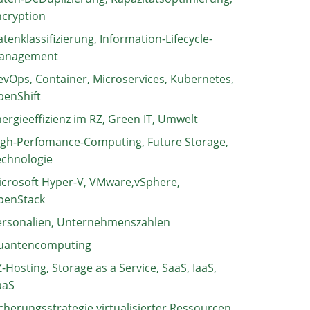
ncryption
tenklassifizierung, Information-Lifecycle-
anagement
vOps, Container, Microservices, Kubernetes,
penShift
ergieeffizienz im RZ, Green IT, Umwelt
igh-Perfomance-Computing, Future Storage,
echnologie
crosoft Hyper-V, VMware,vSphere,
penStack
ersonalien, Unternehmenszahlen
uantencomputing
-Hosting, Storage as a Service, SaaS, IaaS,
aaS
cherungsstrategie virtualisierter Ressourcen