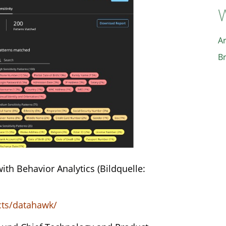
W
A
B
with Behavior Analytics (Bildquelle:
cts/datahawk/