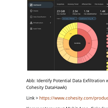
Abb: Identify Potential Data Exfiltration 
Cohesity DataHawk)
Link >
https://www.cohesity.com/produ