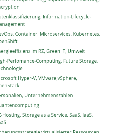
ncryption
tenklassifizierung, Information-Lifecycle-
anagement
vOps, Container, Microservices, Kubernetes,
penShift
ergieeffizienz im RZ, Green IT, Umwelt
igh-Perfomance-Computing, Future Storage,
echnologie
crosoft Hyper-V, VMware,vSphere,
penStack
ersonalien, Unternehmenszahlen
uantencomputing
-Hosting, Storage as a Service, SaaS, IaaS,
aaS
cherungsstrategie virtualisierter Ressourcen