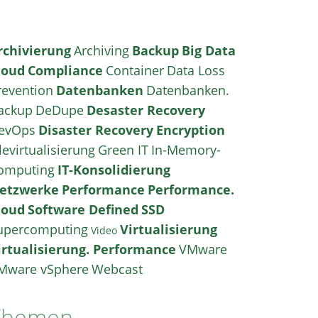
rchivierung
Archiving
Backup
Big Data
loud
Compliance
Container
Data Loss
revention
Datenbanken
Datenbanken.
ackup
DeDupe
Desaster Recovery
evOps
Disaster Recovery
Encryption
levirtualisierung
Green IT
In-Memory-
omputing
IT-Konsolidierung
etzwerke
Performance
Performance.
loud
Software Defined
SSD
upercomputing
Virtualisierung
Video
irtualisierung. Performance
VMware
Mware vSphere
Webcast
Themen