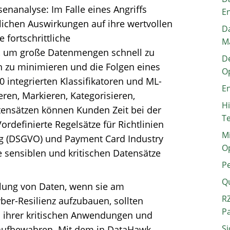
senanalyse: Im Falle eines Angriffs
E
ichen Auswirkungen auf ihre wertvollen
Da
 fortschrittliche
M
D, um große Datenmengen schnell zu
De
en zu minimieren und die Folgen eines
O
0 integrierten Klassifikatoren und ML-
En
ren, Markieren, Kategorisieren,
H
atensätzen können Kunden Zeit bei der
T
rdefinierte Regelsätze für Richtlinien
Mi
g (DSGVO) und Payment Card Industry
O
e sensiblen und kritischen Datensätze
P
Q
llung von Daten, wenn sie am
RZ
er-Resilienz aufzubauen, sollten
P
ihrer kritischen Anwendungen und
Si
ufbewahren. Mit dem in DataHawk