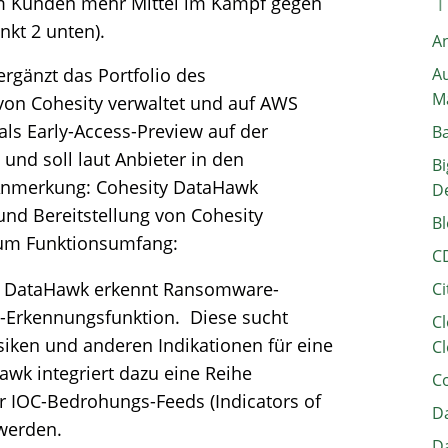
um Kunden mehr Mittel im Kampf gegen
nkt 2 unten).
A
ergänzt das Portfolio des
Au
M
on Cohesity verwaltet und auf AWS
als Early-Access-Preview auf der
B
 und soll laut Anbieter in den
Bi
Anmerkung: Cohesity DataHawk
D
 und Bereitstellung von Cohesity
Bl
 zum Funktionsumfang:
C
n: DataHawk erkennt Ransomware-
Ci
ng-Erkennungsfunktion. Diese sucht
Cl
siken und anderen Indikationen für eine
Cl
wk integriert dazu eine Reihe
C
er IOC-Bedrohungs-Feeds (Indicators of
Da
 werden.
Da