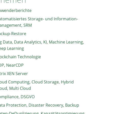
nwenderberichte
tomatisiertes Storage- und Information-
anagement, SRM
ackup-Restore
g Data, Data Analytics, KI, Machine Learning,
eep Learning
ockchain Technologie
DP, NearCDP
trix XEN Server
oud Computing, Cloud Storage, Hybrid
oud, Multi Cloud
ompliance, DSGVO
ta Protection, Disaster Recovery, Backup
ten-DeDuplizierung, Kapazitätsoptimierung,