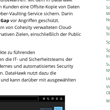
 Kunden eine Offsite-Kopie von Daten
So
er-Vaulting-Service sichern. Darin
M
N
r Gap
vor Angriffen geschützt.
m von Cohesity verwalteten Cloud-
Sp
ativen Zielen, einschließlich der Public
St
Sp
Sp
nkte zu führenden
In
n die IT- und Sicherheitsteams der
Su
ernes und automatisiertes Security
N
n. DataHawk nutzt dazu die
Un
y und kann darüber mit ausgewählten
Vi
Ob
W