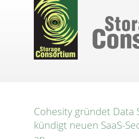
Direkt
zum
Inhalt
Cohesity gründet Data S
kündigt neuen SaaS-Se
an