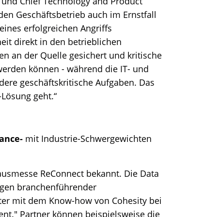
und Chief Technology and Product
den Geschäftsbetrieb auch im Ernstfall
ines erfolgreichen Angriffs
t direkt in den betrieblichen
en an der Quelle gesichert und kritische
 werden können - während die IT- und
ere geschäftskritische Aufgaben. Das
-Lösung geht.“
iance-
mit Industrie-Schwergewichten
ausmesse ReConnect bekannt. Die Data
sungen branchenführender
ster mit dem Know-how von Cohesity bei
t." Partner können beispielsweise die