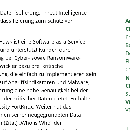
 Datenisolierung, Threat Intelligence
lassifizierung zum Schutz vor
A
C
P
awk ist eine Software-as-a-Service
B
 und unterstützt Kunden durch
D
ng bei Cyber- sowie Ransomware-
Fi
ickler dazu drei kritische
C
ung, die einfach zu implementieren sein
N
auf Angriffsindikatoren und Malware,
C
erung eine hohe Genauigkeit bei der
S
oder kritischer Daten bietet. Enthalten
V
sity FortKnox. Weiter hat das
V
men seiner neugegründeten Data
n (Zitat) „Who is Who“ der