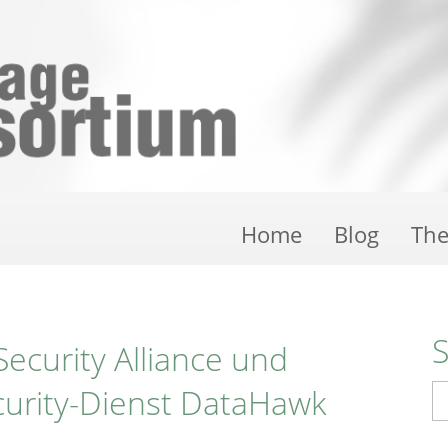
Home
Blog
Th
ecurity Alliance und
curity-Dienst DataHawk
S