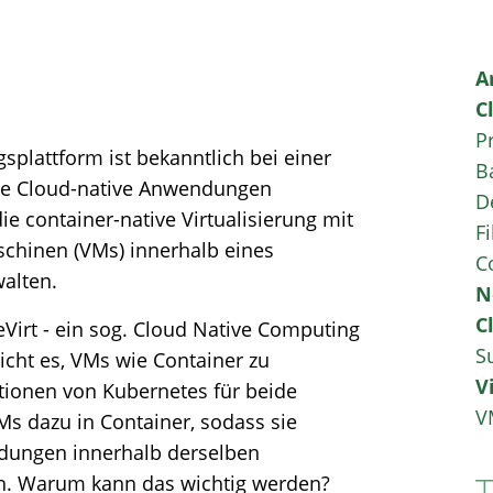
A
C
P
splattform ist bekanntlich bei einer
B
die Cloud-native Anwendungen
D
ie container-native Virtualisierung mit
Fi
aschinen (VMs) innerhalb eines
C
walten.
N
C
Virt - ein sog. Cloud Native Computing
S
icht es, VMs wie Container zu
V
tionen von Kubernetes für beide
V
Ms dazu in Container, sodass sie
dungen innerhalb derselben
. Warum kann das wichtig werden?