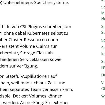
ile) Unternehmens-Speichersysteme.
So
M
N
thilfe von CSI Plugins schreiben, um
Sp
St
n, ohne dabei Kubernetes selbst zu
 über Cluster-Ressourcen dann
Sp
Persistent Volume Claims zur
Sp
herplatz, Storage Class als
In
schiedenen Serviceklassen sowie
Su
udem zur Verfügung.
N
Un
on Stateful-Applikationen auf
shalb, weil man sich aus Zeit- und
Vi
Ob
 ein separates Team verlassen kann,
Beispiel Docker: Volumes können
W
et werden. Anmerkung: Ein externer