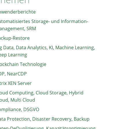
nwenderberichte
tomatisiertes Storage- und Information-
anagement, SRM
ackup-Restore
g Data, Data Analytics, KI, Machine Learning,
eep Learning
ockchain Technologie
DP, NearCDP
trix XEN Server
oud Computing, Cloud Storage, Hybrid
oud, Multi Cloud
ompliance, DSGVO
ta Protection, Disaster Recovery, Backup
ten-DeDuplizierung, Kapazitätsoptimierung,