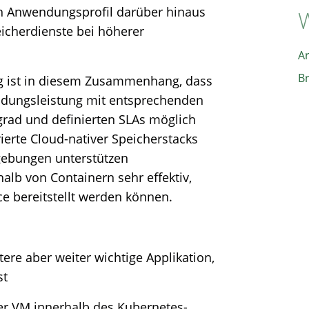
h Anwendungsprofil darüber hinaus
W
icherdienste bei höherer
A
B
ng ist in diesem Zusammenhang, dass
endungsleistung mit entsprechenden
rad und definierten SLAs möglich
grierte Cloud-nativer Speicherstacks
gebungen unterstützen
lb von Containern sehr effektiv,
e bereitstellt werden können.
ltere aber weiter wichtige Applikation,
st
er VM innerhalb des Kubernetes-