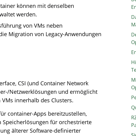
ntainer können mit denselben
E
waltet werden.
Da
M
Ausführung von VMs neben
 die Migration von Legacy-Anwendungen
De
O
En
H
T
Mi
terface, CSI (und Container Network
O
icher-/Netzwerklösungen und ermöglicht
P
n VMs innerhalb des Clusters.
Q
ür container-Apps bereitzustellen,
RZ
Speicherlösungen für orchestrierte
P
ng älterer Software-definierter
Si