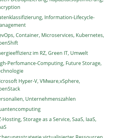
ncryption
tenklassifizierung, Information-Lifecycle-
anagement
vOps, Container, Microservices, Kubernetes,
penShift
ergieeffizienz im RZ, Green IT, Umwelt
igh-Perfomance-Computing, Future Storage,
echnologie
crosoft Hyper-V, VMware,vSphere,
penStack
ersonalien, Unternehmenszahlen
uantencomputing
-Hosting, Storage as a Service, SaaS, IaaS,
aaS
cherungsstrategie virtualisierter Ressourcen