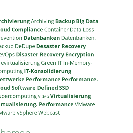
rchivierung
Archiving
Backup
Big Data
loud
Compliance
Container
Data Loss
revention
Datenbanken
Datenbanken.
ackup
DeDupe
Desaster Recovery
evOps
Disaster Recovery
Encryption
levirtualisierung
Green IT
In-Memory-
omputing
IT-Konsolidierung
etzwerke
Performance
Performance.
loud
Software Defined
SSD
upercomputing
Virtualisierung
Video
irtualisierung. Performance
VMware
Mware vSphere
Webcast
Themen