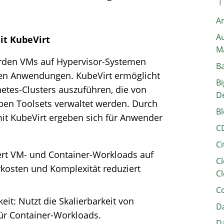
A
Au
it KubeVirt
M
werden VMs auf Hypervisor-Systemen
B
rten Anwendungen. KubeVirt ermöglicht
Bi
etes-Clusters auszuführen, die von
D
en Toolsets verwaltet werden. Durch
Bl
mit KubeVirt ergeben sich für Anwender
C
Ci
iert VM- und Container-Workloads auf
Cl
rkosten und Komplexität reduziert
Cl
C
eit: Nutzt die Skalierbarkeit von
Da
ür Container-Workloads.
Da