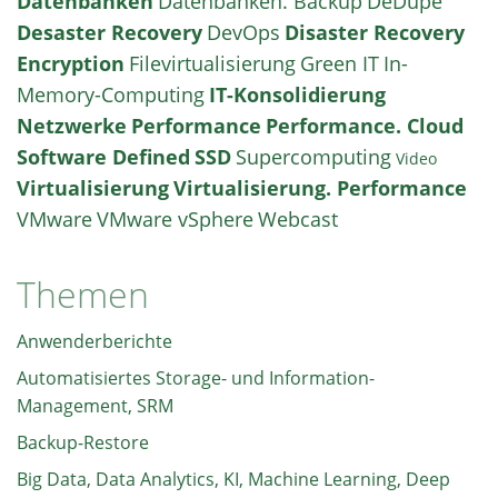
Datenbanken
Datenbanken. Backup
DeDupe
Desaster Recovery
DevOps
Disaster Recovery
Encryption
Filevirtualisierung
Green IT
In-
Memory-Computing
IT-Konsolidierung
Netzwerke
Performance
Performance. Cloud
Software Defined
SSD
Supercomputing
Video
Virtualisierung
Virtualisierung. Performance
VMware
VMware vSphere
Webcast
Themen
Anwenderberichte
Automatisiertes Storage- und Information-
Management, SRM
Backup-Restore
Big Data, Data Analytics, KI, Machine Learning, Deep