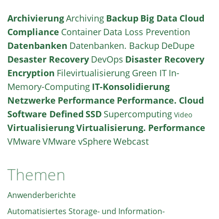
Archivierung
Archiving
Backup
Big Data
Cloud
Compliance
Container
Data Loss Prevention
Datenbanken
Datenbanken. Backup
DeDupe
Desaster Recovery
DevOps
Disaster Recovery
Encryption
Filevirtualisierung
Green IT
In-
Memory-Computing
IT-Konsolidierung
Netzwerke
Performance
Performance. Cloud
Software Defined
SSD
Supercomputing
Video
Virtualisierung
Virtualisierung. Performance
VMware
VMware vSphere
Webcast
Themen
Anwenderberichte
Automatisiertes Storage- und Information-