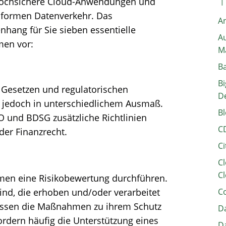
 hochsichere Cloud-Anwendungen und
nformen Datenverkehr. Das
A
hang für Sie sieben essentielle
Au
en vor:
M
B
Bi
 Gesetzen und regulatorischen
D
, jedoch in unterschiedlichem Ausmaß.
Bl
und BDSG zusätzliche Richtlinien
C
der Finanzrecht.
Ci
Cl
Cl
hmen eine Risikobewertung durchführen.
ind, die erhoben und/oder verarbeitet
C
üssen die Maßnahmen zu ihrem Schutz
Da
ordern häufig die Unterstützung eines
Da