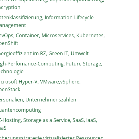
ncryption
tenklassifizierung, Information-Lifecycle-
anagement
vOps, Container, Microservices, Kubernetes,
penShift
ergieeffizienz im RZ, Green IT, Umwelt
igh-Perfomance-Computing, Future Storage,
echnologie
crosoft Hyper-V, VMware,vSphere,
penStack
ersonalien, Unternehmenszahlen
uantencomputing
-Hosting, Storage as a Service, SaaS, IaaS,
aaS
cherungsstrategie virtualisierter Ressourcen