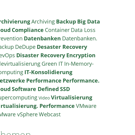
rchivierung
Archiving
Backup
Big Data
loud
Compliance
Container
Data Loss
revention
Datenbanken
Datenbanken.
ackup
DeDupe
Desaster Recovery
evOps
Disaster Recovery
Encryption
levirtualisierung
Green IT
In-Memory-
omputing
IT-Konsolidierung
etzwerke
Performance
Performance.
loud
Software Defined
SSD
upercomputing
Virtualisierung
Video
irtualisierung. Performance
VMware
Mware vSphere
Webcast
Themen