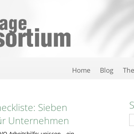
Home
Blog
Th
ckliste: Sieben
ür Unternehmen
S
VO-Arbeitshilfe: uniscon – ein