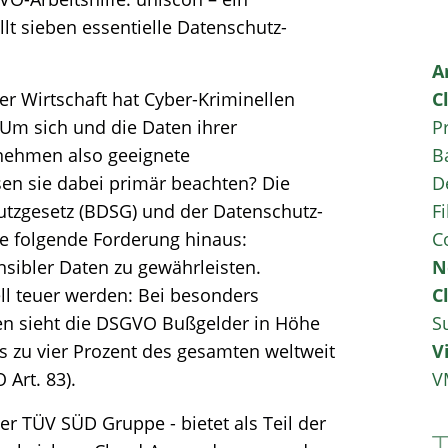
t sieben essentielle Datenschutz-
A
der Wirtschaft hat Cyber-Kriminellen
C
 Um sich und die Daten ihrer
P
nehmen also geeignete
B
n sie dabei primär beachten? Die
D
tzgesetz (BDSG) und der Datenschutz-
Fi
e folgende Forderung hinaus:
C
nsibler Daten zu gewährleisten.
N
l teuer werden: Bei besonders
C
n sieht die DSGVO Bußgelder in Höhe
S
is zu vier Prozent des gesamten weltweit
V
 Art. 83).
V
 TÜV SÜD Gruppe - bietet als Teil der