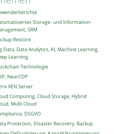
nwenderberichte
tomatisiertes Storage- und Information-
anagement, SRM
ackup-Restore
g Data, Data Analytics, KI, Machine Learning,
eep Learning
ockchain Technologie
DP, NearCDP
trix XEN Server
oud Computing, Cloud Storage, Hybrid
oud, Multi Cloud
ompliance, DSGVO
ta Protection, Disaster Recovery, Backup
ten-DeDuplizierung, Kapazitätsoptimierung,