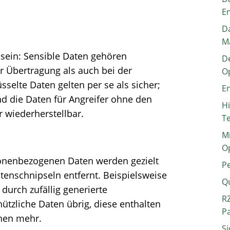
E
Da
M
h sein: Sensible Daten gehören
De
r Übertragung als auch bei der
O
sselte Daten gelten per se als sicher;
En
ind die Daten für Angreifer ohne den
H
 wiederherstellbar.
T
Mi
O
onenbezogenen Daten werden gezielt
P
tenschnipseln entfernt. Beispielsweise
Q
urch zufällig generierte
RZ
ützliche Daten übrig, diese enthalten
P
onen mehr.
Si