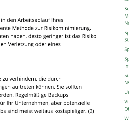
So
M
 in den Arbeitsablauf Ihres
N
ziente Methode zur Risikominimierung.
Sp
ten haben, desto geringer ist das Risiko
St
hen Verletzung oder eines
Sp
Sp
In
Su
 zu verhindern, die durch
N
gen auftreten können. Sie sollten
Un
 werden. Regelmäßige Backups
Vi
für Ihr Unternehmen, aber potenzielle
Ob
 sind meist weitaus kostspieliger. (2)
W