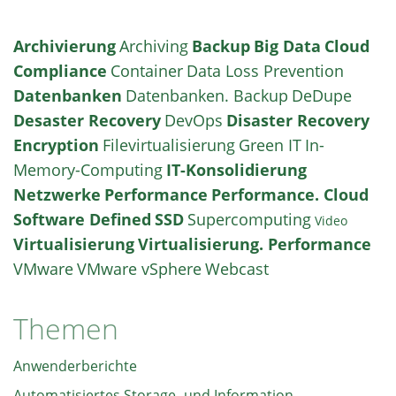
Archivierung
Archiving
Backup
Big Data
Cloud
Compliance
Container
Data Loss Prevention
Datenbanken
Datenbanken. Backup
DeDupe
Desaster Recovery
DevOps
Disaster Recovery
Encryption
Filevirtualisierung
Green IT
In-
Memory-Computing
IT-Konsolidierung
Netzwerke
Performance
Performance. Cloud
Software Defined
SSD
Supercomputing
Video
Virtualisierung
Virtualisierung. Performance
VMware
VMware vSphere
Webcast
Themen
Anwenderberichte
Automatisiertes Storage- und Information-