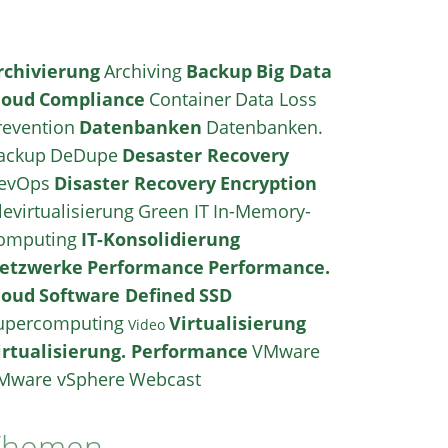
rchivierung
Archiving
Backup
Big Data
loud
Compliance
Container
Data Loss
revention
Datenbanken
Datenbanken.
ackup
DeDupe
Desaster Recovery
evOps
Disaster Recovery
Encryption
levirtualisierung
Green IT
In-Memory-
omputing
IT-Konsolidierung
etzwerke
Performance
Performance.
loud
Software Defined
SSD
upercomputing
Virtualisierung
Video
irtualisierung. Performance
VMware
Mware vSphere
Webcast
Themen