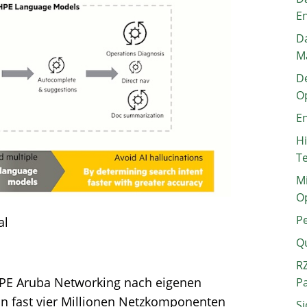
E
Da
M
De
O
En
H
T
Mi
O
P
al
Q
RZ
PE Aruba Networking nach eigenen
P
n fast vier Millionen Netzkomponenten
Si