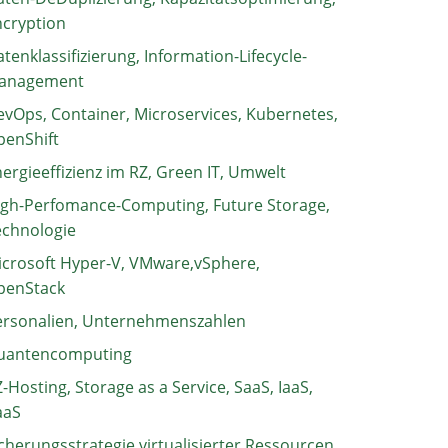
ncryption
tenklassifizierung, Information-Lifecycle-
anagement
vOps, Container, Microservices, Kubernetes,
penShift
ergieeffizienz im RZ, Green IT, Umwelt
igh-Perfomance-Computing, Future Storage,
echnologie
crosoft Hyper-V, VMware,vSphere,
penStack
ersonalien, Unternehmenszahlen
uantencomputing
-Hosting, Storage as a Service, SaaS, IaaS,
aaS
cherungsstrategie virtualisierter Ressourcen