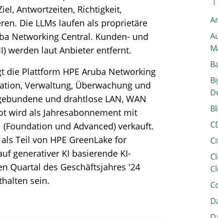
l, Antwortzeiten, Richtigkeit,
A
en. Die LLMs laufen als proprietäre
uba Networking Central. Kunden- und
Au
M
) werden laut Anbieter entfernt.
B
ügt die Plattform HPE Aruba Networking
Bi
ration, Verwaltung, Überwachung und
D
gebundene und drahtlose LAN, WAN
Bl
t wird als Jahresabonnement mit
C
 (Foundation und Advanced) verkauft.
 als Teil von HPE GreenLake for
Ci
auf generativer KI basierende KI-
Cl
en Quartal des Geschäftsjahres '24
Cl
thalten sein.
C
Da
Da