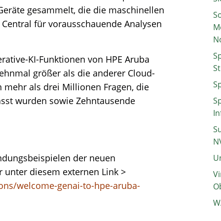
 Geräte gesammelt, die die maschinellen
So
Central für vorausschauende Analysen
M
N
Sp
erative-KI-Funktionen von HPE Aruba
St
zehnmal größer als die anderer Cloud-
Sp
 mehr als drei Millionen Fragen, die
fasst wurden sowie Zehntausende
Sp
In
Su
N
endungsbeispielen der neuen
Un
er unter diesem externen Link >
Vi
ions/welcome-genai-to-hpe-aruba-
Ob
W