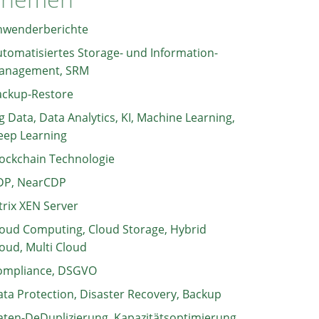
nwenderberichte
tomatisiertes Storage- und Information-
anagement, SRM
ackup-Restore
g Data, Data Analytics, KI, Machine Learning,
eep Learning
ockchain Technologie
DP, NearCDP
trix XEN Server
oud Computing, Cloud Storage, Hybrid
oud, Multi Cloud
ompliance, DSGVO
ta Protection, Disaster Recovery, Backup
ten-DeDuplizierung, Kapazitätsoptimierung,