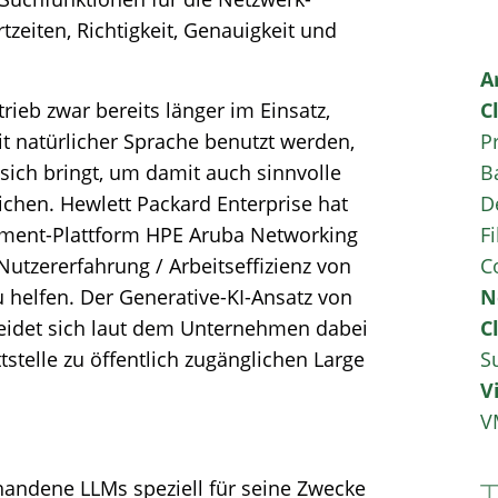
zeiten, Richtigkeit, Genauigkeit und
A
rieb zwar bereits länger im Einsatz,
C
 natürlicher Sprache benutzt werden,
P
sich bringt, um damit auch sinnvolle
B
ichen. Hewlett Packard Enterprise hat
D
ement-Plattform HPE Aruba Networking
Fi
Nutzererfahrung / Arbeitseffizienz von
C
 helfen. Der Generative-KI-Ansatz von
N
eidet sich laut dem Unternehmen dabei
C
tstelle zu öffentlich zugänglichen Large
S
V
V
andene LLMs speziell für seine Zwecke