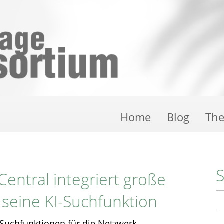
Home
Blog
Th
entral integriert große
 seine KI-Suchfunktion
S
I-Suchfunktionen für die Netzwerk-