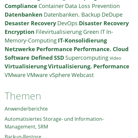
Compliance
Container
Data Loss Prevention
Datenbanken
Datenbanken. Backup
DeDupe
Desaster Recovery
DevOps
Disaster Recovery
Encryption
Filevirtualisierung
Green IT
In-
Memory-Computing
IT-Konsolidierung
Netzwerke
Performance
Performance. Cloud
Software Defined
SSD
Supercomputing
Video
Virtualisierung
Virtualisierung. Performance
VMware
VMware vSphere
Webcast
Themen
Anwenderberichte
Automatisiertes Storage- und Information-
Management, SRM
Backup-Restore