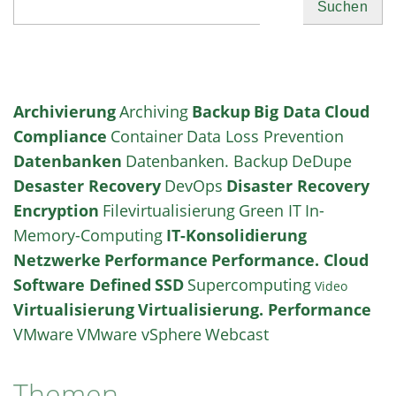
Suchen
Archivierung
Archiving
Backup
Big Data
Cloud
Compliance
Container
Data Loss Prevention
Datenbanken
Datenbanken. Backup
DeDupe
Desaster Recovery
DevOps
Disaster Recovery
Encryption
Filevirtualisierung
Green IT
In-
Memory-Computing
IT-Konsolidierung
Netzwerke
Performance
Performance. Cloud
Software Defined
SSD
Supercomputing
Video
Virtualisierung
Virtualisierung. Performance
VMware
VMware vSphere
Webcast
Themen