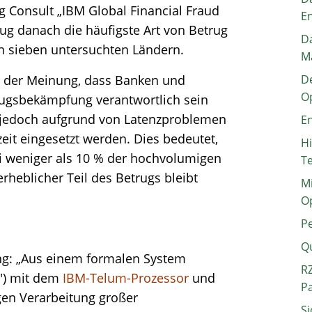
 Consult „IBM Global Financial Fraud
E
rug danach die häufigste Art von Betrug
Da
en sieben untersuchten Ländern.
M
n der Meinung, dass Banken und
De
O
rugsbekämpfung verantwortlich sein
 jedoch aufgrund von Latenzproblemen
En
eit eingesetzt werden. Dies bedeutet,
H
 weniger als 10 % der hochvolumigen
T
rheblicher Teil des Betrugs bleibt
Mi
O
P
Q
g: „Aus einem formalen System
RZ
g") mit dem
IBM-Telum-Prozessor
und
P
gen Verarbeitung großer
Si