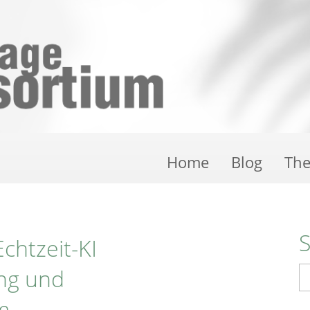
Home
Blog
Th
chtzeit-KI
ung und
S
m