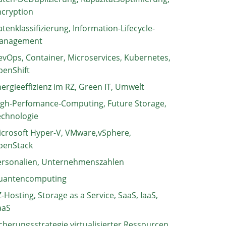
ncryption
tenklassifizierung, Information-Lifecycle-
anagement
vOps, Container, Microservices, Kubernetes,
penShift
ergieeffizienz im RZ, Green IT, Umwelt
igh-Perfomance-Computing, Future Storage,
echnologie
crosoft Hyper-V, VMware,vSphere,
penStack
ersonalien, Unternehmenszahlen
uantencomputing
-Hosting, Storage as a Service, SaaS, IaaS,
aaS
cherungsstrategie virtualisierter Ressourcen