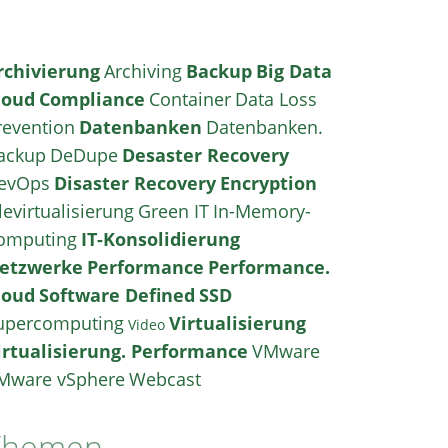
rchivierung
Archiving
Backup
Big Data
loud
Compliance
Container
Data Loss
revention
Datenbanken
Datenbanken.
ackup
DeDupe
Desaster Recovery
evOps
Disaster Recovery
Encryption
levirtualisierung
Green IT
In-Memory-
omputing
IT-Konsolidierung
etzwerke
Performance
Performance.
loud
Software Defined
SSD
upercomputing
Virtualisierung
Video
irtualisierung. Performance
VMware
Mware vSphere
Webcast
Themen