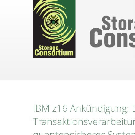
Direkt
zum
Inhalt
IBM z16 Ankündigung: E
Transaktionsverarbeit
quantensicheres Syste