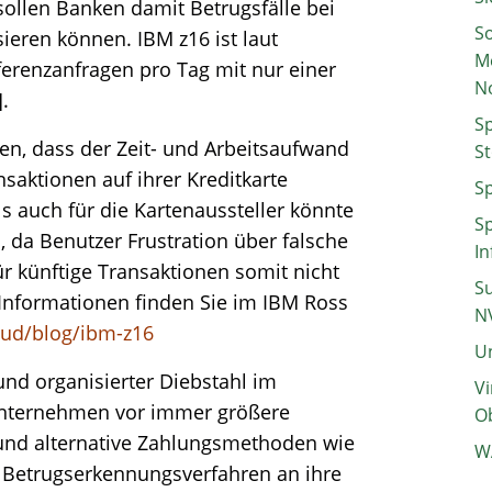
ollen Banken damit Betrugsfälle bei
So
eren können. IBM z16 ist laut
M
nferenzanfragen pro Tag mit nur einer
N
].
Sp
en, dass der Zeit- und Arbeitsaufwand
St
saktionen auf ihrer Kreditkarte
Sp
ls auch für die Kartenaussteller könnte
Sp
da Benutzer Frustration über falsche
In
 künftige Transaktionen somit nicht
Su
Informationen finden Sie im IBM Ross
N
ud/blog/ibm-z16
Un
nd organisierter Diebstahl im
Vi
Unternehmen vor immer größere
Ob
und alternative Zahlungsmethoden wie
W
Betrugserkennungsverfahren an ihre