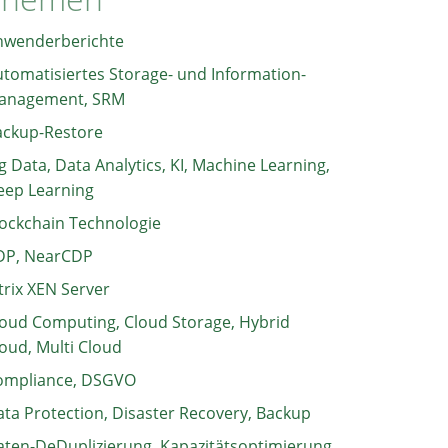
nwenderberichte
tomatisiertes Storage- und Information-
anagement, SRM
ackup-Restore
g Data, Data Analytics, KI, Machine Learning,
eep Learning
ockchain Technologie
DP, NearCDP
trix XEN Server
oud Computing, Cloud Storage, Hybrid
oud, Multi Cloud
ompliance, DSGVO
ta Protection, Disaster Recovery, Backup
ten-DeDuplizierung, Kapazitätsoptimierung,