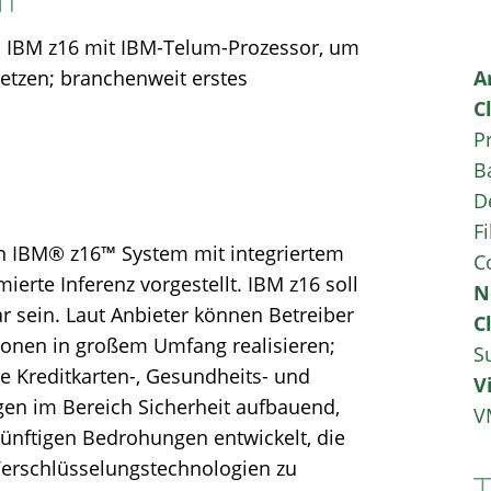
2 - IBM z16 mit IBM-Telum-Prozessor, um
setzen; branchenweit erstes
A
C
P
B
D
Fi
in IBM® z16™ System mit integriertem
C
ierte Inferenz vorgestellt. IBM z16 soll
N
r sein. Laut Anbieter können Betreiber
C
tionen in großem Umfang realisieren;
S
ie Kreditkarten-, Gesundheits- und
V
gen im Bereich Sicherheit aufbauend,
V
künftigen Bedrohungen entwickelt, die
Verschlüsselungstechnologien zu