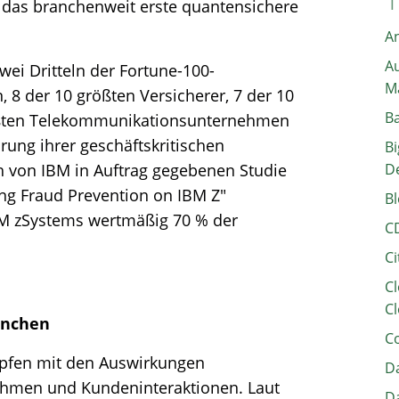
m das branchenweit erste quantensichere
A
Au
ei Dritteln der Fortune-100-
M
8 der 10 größten Versicherer, 7 der 10
B
rößten Telekommunikationsunternehmen
rung ihrer geschäftskritischen
Bi
ch von IBM in Auftrag gegebenen Studie
D
ing Fraud Prevention on IBM Z"
Bl
BM zSystems wertmäßig 70 % der
C
Ci
Cl
Cl
ranchen
C
mpfen mit den Auswirkungen
Da
nnahmen und Kundeninteraktionen. Laut
Da