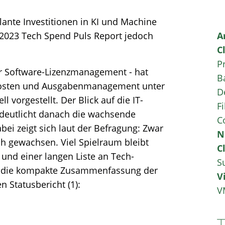
lante Investitionen in KI und Machine
 2023 Tech Spend Puls Report jedoch
A
C
P
ür Software-Lizenzmanagement - hat
B
-Kosten und Ausgabenmanagement unter
D
l vorgestellt. Der Blick auf die IT-
Fi
deutlicht danach die wachsende
C
ei zeigt sich laut der Befragung: Zwar
N
ch gewachsen. Viel Spielraum bleibt
C
 und einer langen Liste an Tech-
S
end die kompakte Zusammenfassung der
V
 Statusbericht (1):
V