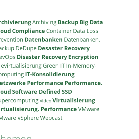
rchivierung
Archiving
Backup
Big Data
loud
Compliance
Container
Data Loss
revention
Datenbanken
Datenbanken.
ackup
DeDupe
Desaster Recovery
evOps
Disaster Recovery
Encryption
levirtualisierung
Green IT
In-Memory-
omputing
IT-Konsolidierung
etzwerke
Performance
Performance.
loud
Software Defined
SSD
upercomputing
Virtualisierung
Video
irtualisierung. Performance
VMware
Mware vSphere
Webcast
Themen