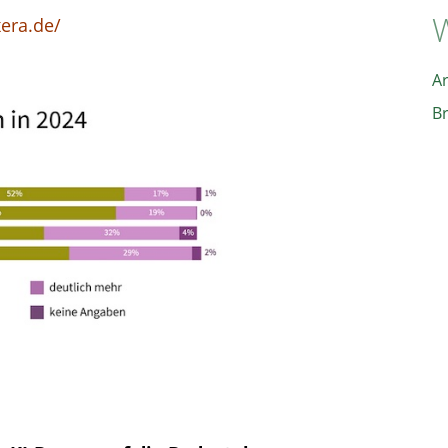
W
xera.de/
A
B