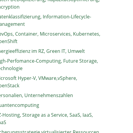
ncryption
tenklassifizierung, Information-Lifecycle-
anagement
vOps, Container, Microservices, Kubernetes,
penShift
ergieeffizienz im RZ, Green IT, Umwelt
igh-Perfomance-Computing, Future Storage,
echnologie
crosoft Hyper-V, VMware,vSphere,
penStack
ersonalien, Unternehmenszahlen
uantencomputing
-Hosting, Storage as a Service, SaaS, IaaS,
aaS
cherungsstrategie virtualisierter Ressourcen