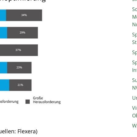
So
M
N
Sp
St
Sp
Sp
In
Su
N
Un
Vi
Ob
W
ellen: Flexera)