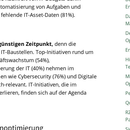
utomatisierung von Aufgaben und
E
fehlende IT-Asset-Daten (81%).
Da
M
De
O
ünstigen Zeitpunkt,
denn die
En
IT-Baustellen. Top-Initiativen rund um
H
äftswachstum (54%),
T
erung der IT (40%) nehmen im
en wie Cybersecurity (76%) und Digitale
Mi
O
relevant. IT-Initiativen, die im
erlieren, finden sich auf der Agenda
P
Q
RZ
P
Si