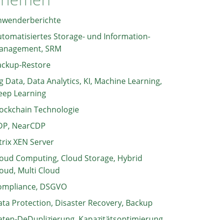
nwenderberichte
tomatisiertes Storage- und Information-
anagement, SRM
ackup-Restore
g Data, Data Analytics, KI, Machine Learning,
eep Learning
ockchain Technologie
DP, NearCDP
trix XEN Server
oud Computing, Cloud Storage, Hybrid
oud, Multi Cloud
ompliance, DSGVO
ta Protection, Disaster Recovery, Backup
ten-DeDuplizierung, Kapazitätsoptimierung,