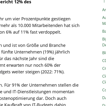
Bericht 12% des
A
Au
ahr um vier Prozentpunkte gestiegen
M
mehr als 10.000 Mitarbeitenden hat sich
B
on 6% auf 11% fast verdoppelt.
Bi
ch und ist von Größe und Branche
D
s fünfte Unternehmen (19%) jährlich
Bl
ür das nächste Jahr sind die
C
mt erwarten nur noch 60% der
Ci
gets weiter steigen (2022: 71%).
Cl
Cl
on. Für 91% der Unternehmen stellen die
C
are und IT-Dienstleistungen momentan
Da
Kostenoptimierung dar. Doch auch
ie Kaufkraft von IT-Budgets dahin
Da