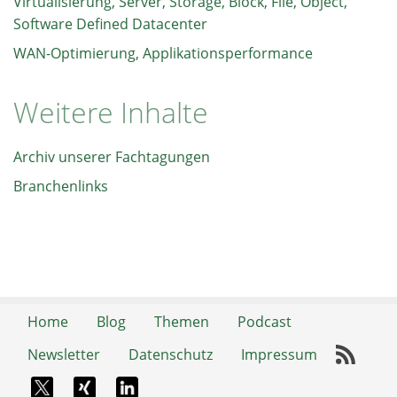
Virtualisierung, Server, Storage, Block, File, Object,
Software Defined Datacenter
WAN-Optimierung, Applikationsperformance
Weitere Inhalte
Archiv unserer Fachtagungen
Branchenlinks
Home
Blog
Themen
Podcast
Newsletter
Datenschutz
Impressum
RSS-
X-Twitter
Xing
LinkedIn