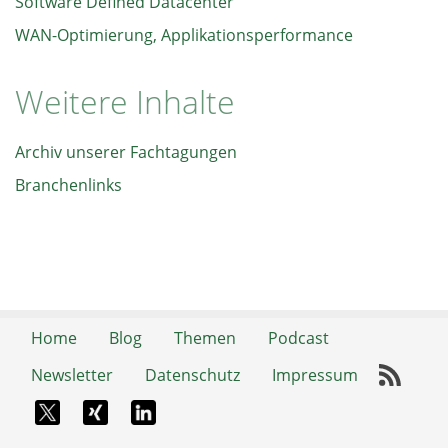
Software Defined Datacenter
WAN-Optimierung, Applikationsperformance
Weitere Inhalte
Archiv unserer Fachtagungen
Branchenlinks
Home
Blog
Themen
Podcast
Newsletter
Datenschutz
Impressum
RSS-
X-Twitter
Xing
LinkedIn