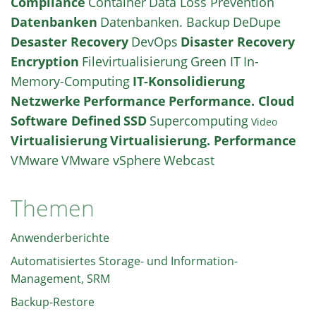
Compliance
Container
Data Loss Prevention
Datenbanken
Datenbanken. Backup
DeDupe
Desaster Recovery
DevOps
Disaster Recovery
Encryption
Filevirtualisierung
Green IT
In-
Memory-Computing
IT-Konsolidierung
Netzwerke
Performance
Performance. Cloud
Software Defined
SSD
Supercomputing
Video
Virtualisierung
Virtualisierung. Performance
VMware
VMware vSphere
Webcast
Themen
Anwenderberichte
Automatisiertes Storage- und Information-
Management, SRM
Backup-Restore