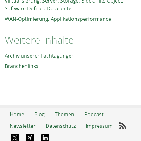
Virtualisierung, Server, Storage, Block, File, Object,
Software Defined Datacenter
WAN-Optimierung, Applikationsperformance
Weitere Inhalte
Archiv unserer Fachtagungen
Branchenlinks
Home
Blog
Themen
Podcast
Newsletter
Datenschutz
Impressum
RSS-
X-Twitter
Xing
LinkedIn