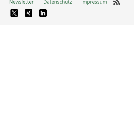
Newsletter
Datenschutz
Impressum
RSS-
X-Twitter
Xing
LinkedIn