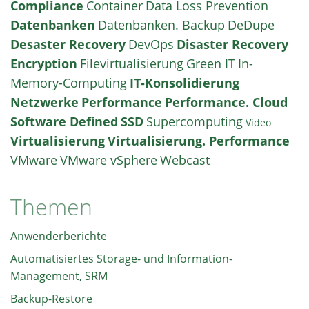
Compliance
Container
Data Loss Prevention
Datenbanken
Datenbanken. Backup
DeDupe
Desaster Recovery
DevOps
Disaster Recovery
Encryption
Filevirtualisierung
Green IT
In-
Memory-Computing
IT-Konsolidierung
Netzwerke
Performance
Performance. Cloud
Software Defined
SSD
Supercomputing
Video
Virtualisierung
Virtualisierung. Performance
VMware
VMware vSphere
Webcast
Themen
Anwenderberichte
Automatisiertes Storage- und Information-
Management, SRM
Backup-Restore