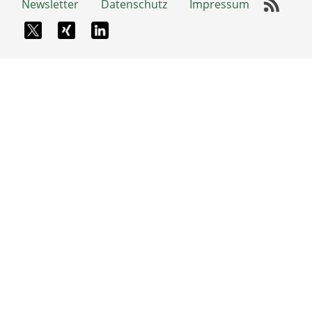
Newsletter
Datenschutz
Impressum
RSS-
X-Twitter
Xing
LinkedIn