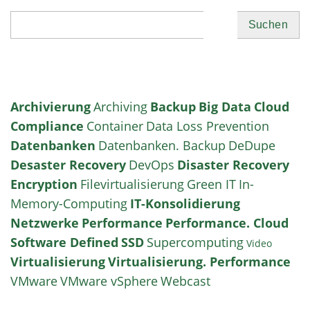
Suchen
Archivierung
Archiving
Backup
Big Data
Cloud
Compliance
Container
Data Loss Prevention
Datenbanken
Datenbanken. Backup
DeDupe
Desaster Recovery
DevOps
Disaster Recovery
Encryption
Filevirtualisierung
Green IT
In-
Memory-Computing
IT-Konsolidierung
Netzwerke
Performance
Performance. Cloud
Software Defined
SSD
Supercomputing
Video
Virtualisierung
Virtualisierung. Performance
VMware
VMware vSphere
Webcast