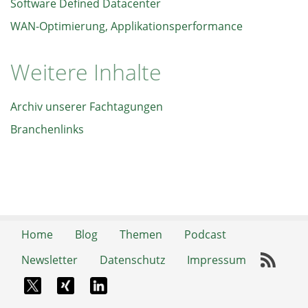
Software Defined Datacenter
WAN-Optimierung, Applikationsperformance
Weitere Inhalte
Archiv unserer Fachtagungen
Branchenlinks
Home
Blog
Themen
Podcast
Newsletter
Datenschutz
Impressum
RSS-
X-Twitter
Xing
LinkedIn