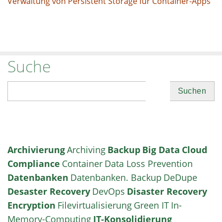
Verwaltung von Persistent Storage für Container-Apps
Suche
Suchen
Archivierung
Archiving
Backup
Big Data
Cloud
Compliance
Container
Data Loss Prevention
Datenbanken
Datenbanken. Backup
DeDupe
Desaster Recovery
DevOps
Disaster Recovery
Encryption
Filevirtualisierung
Green IT
In-
Memory-Computing
IT-Konsolidierung