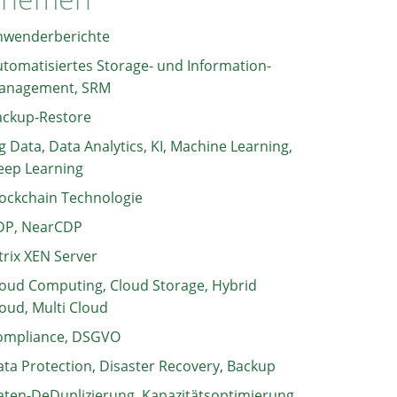
nwenderberichte
tomatisiertes Storage- und Information-
anagement, SRM
ackup-Restore
g Data, Data Analytics, KI, Machine Learning,
eep Learning
ockchain Technologie
DP, NearCDP
trix XEN Server
oud Computing, Cloud Storage, Hybrid
oud, Multi Cloud
ompliance, DSGVO
ta Protection, Disaster Recovery, Backup
ten-DeDuplizierung, Kapazitätsoptimierung,