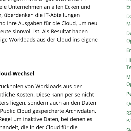
ele Unternehmen an allen Ecken und
E
 überdenken die IT-Abteilungen
Da
und ihre Ausgaben für die Cloud, um neu
M
ute sinnvoll ist. Als Resultat haben
De
ige Workloads aus der Cloud ins eigene
O
En
H
T
Cloud-Wechsel
Mi
O
urückholen von Workloads aus der
P
iche Kosten. Diese kann per se nicht
ters liegen, sondern auch an den Daten
Q
 Public Cloud gespeicherte Archivdaten.
RZ
 Regel um inaktive Daten, bei denen es
P
handelt, die in der Cloud für die
Si