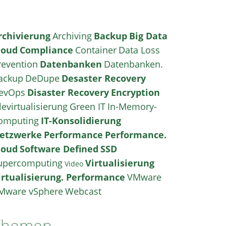
rchivierung
Archiving
Backup
Big Data
loud
Compliance
Container
Data Loss
revention
Datenbanken
Datenbanken.
ackup
DeDupe
Desaster Recovery
evOps
Disaster Recovery
Encryption
levirtualisierung
Green IT
In-Memory-
omputing
IT-Konsolidierung
etzwerke
Performance
Performance.
loud
Software Defined
SSD
upercomputing
Virtualisierung
Video
irtualisierung. Performance
VMware
Mware vSphere
Webcast
Themen