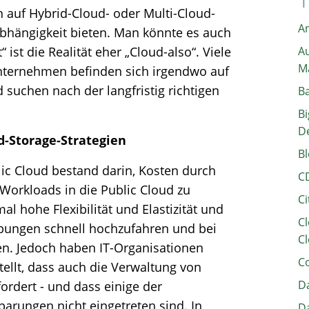
 auf Hybrid-Cloud- oder Multi-Cloud-
A
nabhängigkeit bieten. Man könnte es auch
ist die Realität eher „Cloud-also“. Viele
Au
M
 Unternehmen befinden sich irgendwo auf
suchen nach der langfristig richtigen
B
Bi
D
d-Storage-Strategien
Bl
ic Cloud bestand darin, Kosten durch
C
orkloads in die Public Cloud zu
Ci
al hohe Flexibilität und Elastizität und
Cl
bungen schnell hochzufahren und bei
Cl
en. Jedoch haben IT-Organisationen
C
tellt, dass auch die Verwaltung von
Da
ordert - und dass einige der
arungen nicht eingetreten sind. In
Da