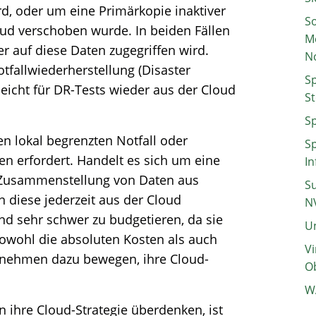
d, oder um eine Primärkopie inaktiver
So
oud verschoben wurde. In beiden Fällen
M
r auf diese Daten zugegriffen wird.
N
tfallwiederherstellung (Disaster
Sp
leicht für DR-Tests wieder aus der Cloud
St
Sp
en lokal begrenzten Notfall oder
Sp
en erfordert. Handelt es sich um eine
In
ine Zusammenstellung von Daten aus
Su
 diese jederzeit aus der Cloud
N
nd sehr schwer zu budgetieren, da sie
Un
 sowohl die absoluten Kosten als auch
Vi
rnehmen dazu bewegen, ihre Cloud-
Ob
W
ihre Cloud-Strategie überdenken, ist