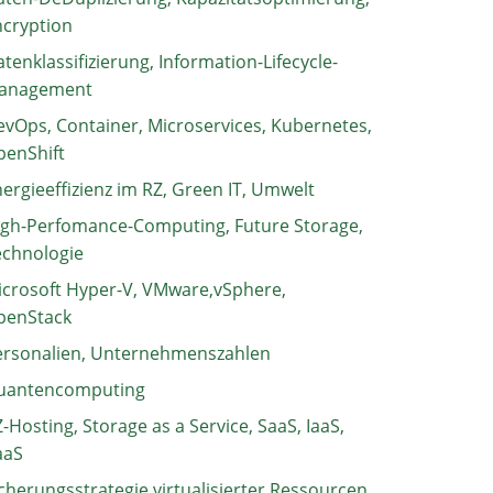
ncryption
tenklassifizierung, Information-Lifecycle-
anagement
vOps, Container, Microservices, Kubernetes,
penShift
ergieeffizienz im RZ, Green IT, Umwelt
igh-Perfomance-Computing, Future Storage,
echnologie
crosoft Hyper-V, VMware,vSphere,
penStack
ersonalien, Unternehmenszahlen
uantencomputing
-Hosting, Storage as a Service, SaaS, IaaS,
aaS
cherungsstrategie virtualisierter Ressourcen