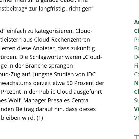
beitrag* zur langfristig „richtigen“
A
ud” einfach zu kategorisieren. Cloud-
C
tleistern aus Cloud-Rechenzentren
P
rten diese Anbieter, dass zukünftig
B
ürden. Die Schlagwörter waren „Cloud-
D
nige in der Branche sprangen
Fi
oud-Zug auf. Jüngste Studien von IDC
C
enwachstums derzeit etwa 50 Prozent der
N
rozent in der Public Cloud ausgeführt
C
nes Wolf, Manager Presales Central
S
den Beitrag darauf hin, dass dieses
V
bleiben wird. (1)
V