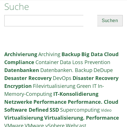
Suche
Suchen
Archivierung
Archiving
Backup
Big Data
Cloud
Compliance
Container
Data Loss Prevention
Datenbanken
Datenbanken. Backup
DeDupe
Desaster Recovery
DevOps
Disaster Recovery
Encryption
Filevirtualisierung
Green IT
In-
Memory-Computing
IT-Konsolidierung
Netzwerke
Performance
Performance. Cloud
Software Defined
SSD
Supercomputing
Video
Virtualisierung
Virtualisierung. Performance
VMware
VMware vSphere
Webcast