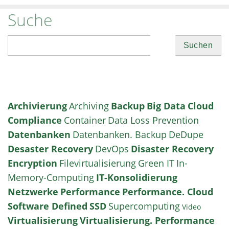
Suche
Suchen
Archivierung
Archiving
Backup
Big Data
Cloud
Compliance
Container
Data Loss Prevention
Datenbanken
Datenbanken. Backup
DeDupe
Desaster Recovery
DevOps
Disaster Recovery
Encryption
Filevirtualisierung
Green IT
In-
Memory-Computing
IT-Konsolidierung
Netzwerke
Performance
Performance. Cloud
Software Defined
SSD
Supercomputing
Video
Virtualisierung
Virtualisierung. Performance