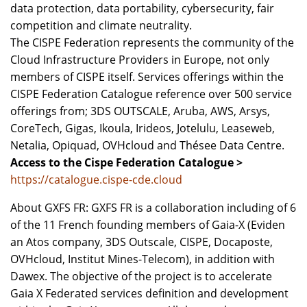
data protection, data portability, cybersecurity, fair
competition and climate neutrality.
The CISPE Federation represents the community of the
Cloud Infrastructure Providers in Europe, not only
members of CISPE itself. Services offerings within the
CISPE Federation Catalogue reference over 500 service
offerings from; 3DS OUTSCALE, Aruba, AWS, Arsys,
CoreTech, Gigas, Ikoula, Irideos, Jotelulu, Leaseweb,
Netalia, Opiquad, OVHcloud and Thésee Data Centre.
Access to the Cispe Federation Catalogue >
https://catalogue.cispe-cde.cloud
About GXFS FR: GXFS FR is a collaboration including of 6
of the 11 French founding members of Gaia-X (Eviden
an Atos company, 3DS Outscale, CISPE, Docaposte,
OVHcloud, Institut Mines-Telecom), in addition with
Dawex. The objective of the project is to accelerate
Gaia X Federated services definition and development