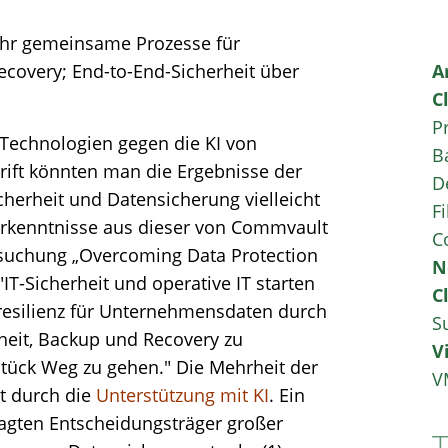
ehr gemeinsame Prozesse für
covery; End-to-End-Sicherheit über
A
C
P
-Technologien gegen die KI von
B
rift könnten man die Ergebnisse der
D
herheit und Datensicherung vielleicht
Fi
rkenntnisse aus dieser von Commvault
C
suchung „Overcoming Data Protection
N
"IT-Sicherheit und operative IT starten
C
resilienz für Unternehmensdaten durch
S
heit, Backup und Recovery zu
V
 Stück Weg zu gehen." Die Mehrheit der
V
t durch die
Unterstützung mit KI
. Ein
agten Entscheidungsträger großer