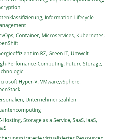
ncryption
tenklassifizierung, Information-Lifecycle-
anagement
vOps, Container, Microservices, Kubernetes,
penShift
ergieeffizienz im RZ, Green IT, Umwelt
igh-Perfomance-Computing, Future Storage,
echnologie
crosoft Hyper-V, VMware,vSphere,
penStack
ersonalien, Unternehmenszahlen
uantencomputing
-Hosting, Storage as a Service, SaaS, IaaS,
aaS
cherungsstrategie virtualisierter Ressourcen