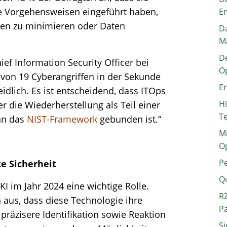
 Vorgehensweisen eingeführt haben,
E
den zu minimieren oder Daten
Da
M
De
f Information Security Officer bei
O
von 19 Cyberangriffen in der Sekunde
En
dlich. Es ist entscheidend, dass ITOps
H
 die Wiederherstellung als Teil einer
T
an das
NIST-Framework
gebunden ist.“
Mi
O
P
te Sicherheit
Q
I im Jahr 2024 eine wichtige Rolle.
RZ
n aus, dass diese Technologie ihre
P
räzisere Identifikation sowie Reaktion
Si