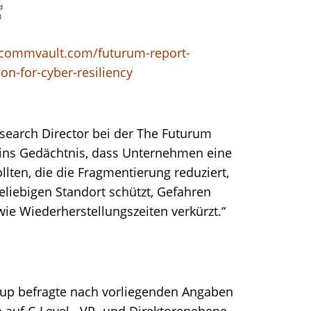
d.commvault.com/futurum-report-
n-for-cyber-resiliency
earch Director bei der The Futurum
en ins Gedächtnis, dass Unternehmen eine
lten, die die Fragmentierung reduziert,
liebigen Standort schützt, Gefahren
wie Wiederherstellungszeiten verkürzt.“
oup befragte nach vorliegenden Angaben
n auf C-Level-, VP- und Direktorenebene.