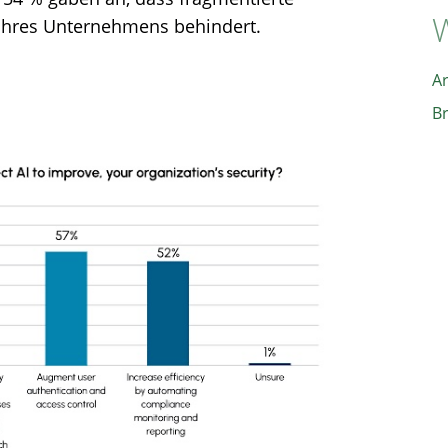
W
 ihres Unternehmens behindert.
A
B