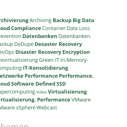
rchivierung
Archiving
Backup
Big Data
loud
Compliance
Container
Data Loss
revention
Datenbanken
Datenbanken.
ackup
DeDupe
Desaster Recovery
evOps
Disaster Recovery
Encryption
levirtualisierung
Green IT
In-Memory-
omputing
IT-Konsolidierung
etzwerke
Performance
Performance.
loud
Software Defined
SSD
upercomputing
Virtualisierung
Video
irtualisierung. Performance
VMware
Mware vSphere
Webcast
Themen