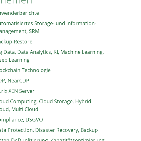
nwenderberichte
tomatisiertes Storage- und Information-
anagement, SRM
ackup-Restore
g Data, Data Analytics, KI, Machine Learning,
eep Learning
ockchain Technologie
DP, NearCDP
trix XEN Server
oud Computing, Cloud Storage, Hybrid
oud, Multi Cloud
ompliance, DSGVO
ta Protection, Disaster Recovery, Backup
ten-DeDuplizierung, Kapazitätsoptimierung,