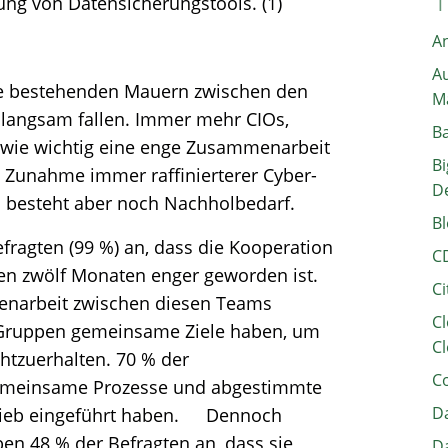
ng von Datensicherungstools. (1)
A
Au
e bestehenden Mauern zwischen den
M
it langsam fallen. Immer mehr CIOs,
B
 wie wichtig eine enge Zusammenarbeit
Bi
 Zunahme immer raffinierterer Cyber-
D
s besteht aber noch Nachholbedarf.
Bl
fragten (99 %) an, dass die Kooperation
C
en zwölf Monaten enger geworden ist.
Ci
enarbeit zwischen diesen Teams
Cl
e Gruppen gemeinsame Ziele haben, um
Cl
htzuerhalten. 70 % der
C
 gemeinsame Prozesse und abgestimmte
Da
trieb eingeführt haben. Dennoch
en 48 % der Befragten an, dass sie
Da