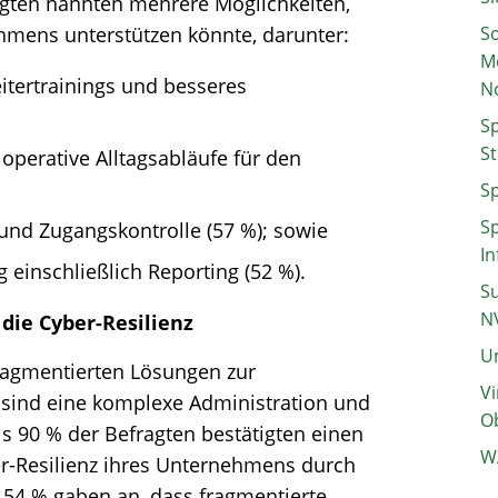
agten nannten mehrere Möglichkeiten,
ehmens unterstützen könnte, darunter:
So
M
itertrainings und besseres
N
Sp
St
 operative Alltagsabläufe für den
Sp
Sp
 und Zugangskontrolle (57 %); sowie
In
einschließlich Reporting (52 %).
Su
N
 die Cyber-Resilienz
Un
ragmentierten Lösungen zur
Vi
 sind eine komplexe Administration und
Ob
ls 90 % der Befragten bestätigten einen
W
ber-Resilienz ihres Unternehmens durch
 54 % gaben an, dass fragmentierte