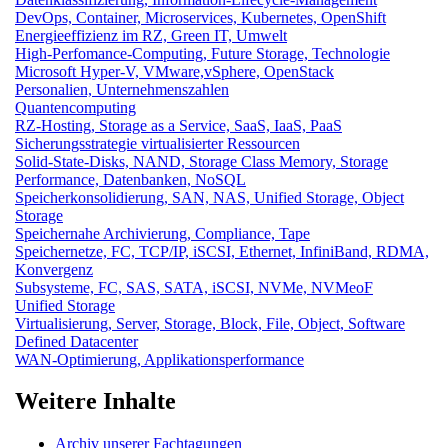
DevOps, Container, Microservices, Kubernetes, OpenShift
Energieeffizienz im RZ, Green IT, Umwelt
High-Perfomance-Computing, Future Storage, Technologie
Microsoft Hyper-V, VMware,vSphere, OpenStack
Personalien, Unternehmenszahlen
Quantencomputing
RZ-Hosting, Storage as a Service, SaaS, IaaS, PaaS
Sicherungsstrategie virtualisierter Ressourcen
Solid-State-Disks, NAND, Storage Class Memory, Storage
Performance, Datenbanken, NoSQL
Speicherkonsolidierung, SAN, NAS, Unified Storage, Object
Storage
Speichernahe Archivierung, Compliance, Tape
Speichernetze, FC, TCP/IP, iSCSI, Ethernet, InfiniBand, RDMA,
Konvergenz
Subsysteme, FC, SAS, SATA, iSCSI, NVMe, NVMeoF
Unified Storage
Virtualisierung, Server, Storage, Block, File, Object, Software
Defined Datacenter
WAN-Optimierung, Applikationsperformance
Weitere Inhalte
Archiv unserer Fachtagungen