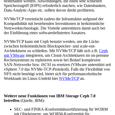
beibehalten werden. Anwendungen, die einen sehr schnellen
Speicherzugriff (IOPS) erforderlich machen, wie Datenbanken,
Data-Analytic-Apps etc. sollten davon direkt profitieren.
NVMe/TCP vereinfacht zudem die Infrastruktur aufgrund der
Kompatibilität mit bestehenden Investitionen in herkömmliche
Netzwerktechnologie. Die Vorteile unterstützen damit auch bei
der Einführung eines softwaredefinierten Ansatzes.
NVMe/TCP kann mit Ceph benutzt werden, um die Lücke
zwischen herkömmlichem Blockspeicher- und scale-out-
Architekturen zu schließen. Mit NVMe/TCP läßt sich z.B.
Ceph
mit VMware
integrieren, um Cloud-Architekturen im on-premise
Rechenzentrum zu replizieren sowie bei Bedarf komplexere
SAN-Netzwerke bzw. iSCSI zu ersetzen (VMware unterstützt seit
vSphere 7.0 das NVMe-TCP-Protokoll). Falls die Flexibilität von
NFS nicht benötigt wird, bietet sich für performancekritische
Workloads im Linux-Umfeld hier
NVMe/TCP
an.
Weitere neue Funktionen von IBM Storage Ceph 7.0
betreffen
(Quelle, IBM):
SEC- und FINRA-Konformitätszertifizierung für WORM
mit Objektsperre, um WORM-Konformität für