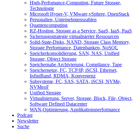
High-Perfomance-Computing, Future Storage,
Technologie
Microsoft Hyper-V, VMware,vSphere, OpenStack
Personalien, Unternehmenszahlen
Quantencomputing
RZ-Hosting, Storage as a Service, SaaS, IaaS, PaaS
Sicherungsstrategie virtualisierter Ressourcen
Solid-State-Disks, NAND, Storage Class Memory,
Storage Performance, Datenbanken, NoSQL
Speicherkonsolidierung, SAN, NAS, Unified
Storage, Object Storage
Speichernahe Archivierung, Compliance, Tape
Speichernetze, FC, TCP/IP, iSCSI, Ethernet,
InfiniBand, RDMA, Konvergenz
Subsysteme, FC, SAS, SATA, iSCSI, NVMe,
NVMeoF
Unified Storage
Virtualisierung, Server, Storage, Block, File, Object,
Software Defined Datacenter
WAN-Optimierung, Applikationsperformance
Podcast
Newsletter
Suche