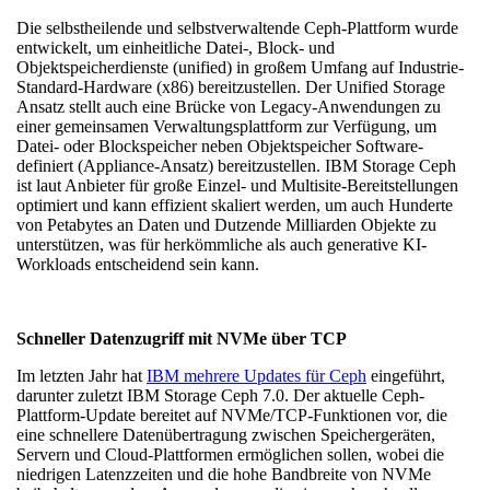
Die selbstheilende und selbstverwaltende Ceph-Plattform wurde
entwickelt, um einheitliche Datei-, Block- und
Objektspeicherdienste (unified) in großem Umfang auf Industrie-
Standard-Hardware (x86) bereitzustellen. Der Unified Storage
Ansatz stellt auch eine Brücke von Legacy-Anwendungen zu
einer gemeinsamen Verwaltungsplattform zur Verfügung, um
Datei- oder Blockspeicher neben Objektspeicher Software-
definiert (Appliance-Ansatz) bereitzustellen. IBM Storage Ceph
ist laut Anbieter für große Einzel- und Multisite-Bereitstellungen
optimiert und kann effizient skaliert werden, um auch Hunderte
von Petabytes an Daten und Dutzende Milliarden Objekte zu
unterstützen, was für herkömmliche als auch generative KI-
Workloads entscheidend sein kann.
Schneller Datenzugriff mit NVMe über TCP
Im letzten Jahr hat
IBM mehrere Updates für Ceph
eingeführt,
darunter zuletzt IBM Storage Ceph 7.0. Der aktuelle Ceph-
Plattform-Update bereitet auf NVMe/TCP-Funktionen vor, die
eine schnellere Datenübertragung zwischen Speichergeräten,
Servern und Cloud-Plattformen ermöglichen sollen, wobei die
niedrigen Latenzzeiten und die hohe Bandbreite von NVMe