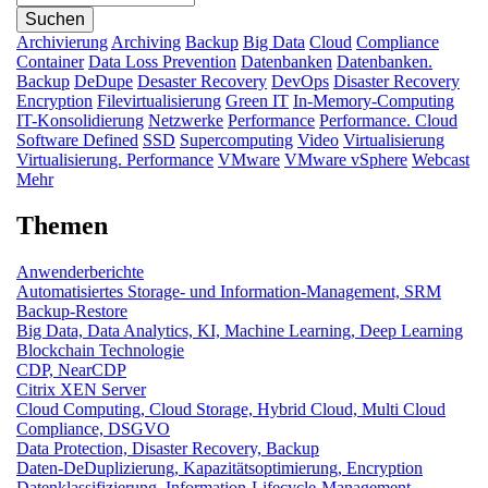
Archivierung
Archiving
Backup
Big Data
Cloud
Compliance
Container
Data Loss Prevention
Datenbanken
Datenbanken.
Backup
DeDupe
Desaster Recovery
DevOps
Disaster Recovery
Encryption
Filevirtualisierung
Green IT
In-Memory-Computing
IT-Konsolidierung
Netzwerke
Performance
Performance. Cloud
Software Defined
SSD
Supercomputing
Video
Virtualisierung
Virtualisierung. Performance
VMware
VMware vSphere
Webcast
Mehr
Themen
Anwenderberichte
Automatisiertes Storage- und Information-Management, SRM
Backup-Restore
Big Data, Data Analytics, KI, Machine Learning, Deep Learning
Blockchain Technologie
CDP, NearCDP
Citrix XEN Server
Cloud Computing, Cloud Storage, Hybrid Cloud, Multi Cloud
Compliance, DSGVO
Data Protection, Disaster Recovery, Backup
Daten-DeDuplizierung, Kapazitätsoptimierung, Encryption
Datenklassifizierung, Information-Lifecycle-Management