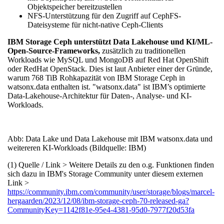
Objektspeicher bereitzustellen
NFS-Unterstützung für den Zugriff auf CephFS-
Dateisysteme für nicht-native Ceph-Clients
IBM Storage Ceph unterstützt Data Lakehouse und KI/ML-
Open-Source-Frameworks,
zusätzlich zu traditionellen
Workloads wie MySQL und MongoDB auf Red Hat OpenShift
oder RedHat OpenStack. Dies ist laut Anbieter einer der Gründe,
warum 768 TiB Rohkapazität von IBM Storage Ceph in
watsonx.data enthalten ist. "watsonx.data" ist IBM’s optimierte
Data-Lakehouse-Architektur für Daten-, Analyse- und KI-
Workloads.
Abb: Data Lake und Data Lakehouse mit IBM watsonx.data und
weitereren KI-Workloads (Bildquelle: IBM)
(1) Quelle / Link > Weitere Details zu den o.g. Funktionen finden
sich dazu in IBM's Storage Community unter diesem externen
Link >
https://community.ibm.com/community/user/storage/blogs/marcel-
hergaarden/2023/12/08/ibm-storage-ceph-70-released-ga?
CommunityKey=1142f81e-95e4-4381-95d0-7977f20d53fa