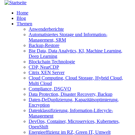
Direkt
zum
Menüsichtbarkeit
Home
Inhalt
umschalten
Blog
Themen
Anwenderberichte
Automatisiertes Storage und Information-
Management, SRM
Backup-Restore
Big Data, Data Analytics, KI, Machine Learning,
Deep Learning
Blockchain Technologie
CDP, NearCDP
Citrix XEN Server
Cloud Computing, Cloud Storage, Hybrid Cloud,
Multi Cloud
Compliance, DSGVO
Data Protection, Disaster Recovery, Backup
Daten-DeDuplizierung, Kapazitätsoptimierung,
Encryption
Datenklassifizierung, Information-Lifecycle-
Management
DevOps, Container, Microservices, Kubernetes,
OpenShift
Energieeffizienz im RZ, Green IT, Umwelt