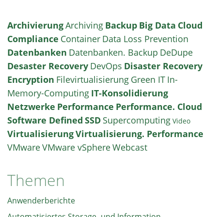
Archivierung
Archiving
Backup
Big Data
Cloud
Compliance
Container
Data Loss Prevention
Datenbanken
Datenbanken. Backup
DeDupe
Desaster Recovery
DevOps
Disaster Recovery
Encryption
Filevirtualisierung
Green IT
In-
Memory-Computing
IT-Konsolidierung
Netzwerke
Performance
Performance. Cloud
Software Defined
SSD
Supercomputing
Video
Virtualisierung
Virtualisierung. Performance
VMware
VMware vSphere
Webcast
Themen
Anwenderberichte
Automatisiertes Storage- und Information-