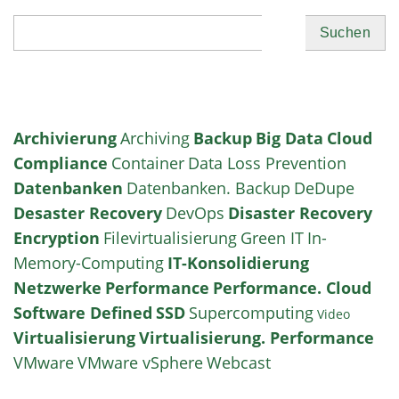
Suchen
Archivierung
Archiving
Backup
Big Data
Cloud
Compliance
Container
Data Loss Prevention
Datenbanken
Datenbanken. Backup
DeDupe
Desaster Recovery
DevOps
Disaster Recovery
Encryption
Filevirtualisierung
Green IT
In-
Memory-Computing
IT-Konsolidierung
Netzwerke
Performance
Performance. Cloud
Software Defined
SSD
Supercomputing
Video
Virtualisierung
Virtualisierung. Performance
VMware
VMware vSphere
Webcast