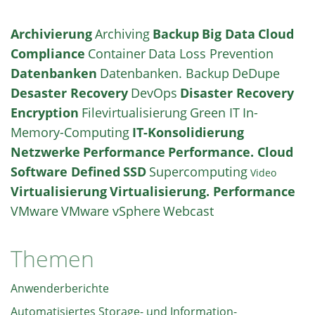
Archivierung
Archiving
Backup
Big Data
Cloud
Compliance
Container
Data Loss Prevention
Datenbanken
Datenbanken. Backup
DeDupe
Desaster Recovery
DevOps
Disaster Recovery
Encryption
Filevirtualisierung
Green IT
In-
Memory-Computing
IT-Konsolidierung
Netzwerke
Performance
Performance. Cloud
Software Defined
SSD
Supercomputing
Video
Virtualisierung
Virtualisierung. Performance
VMware
VMware vSphere
Webcast
Themen
Anwenderberichte
Automatisiertes Storage- und Information-