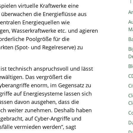
pielen virtuelle Kraftwerke eine
A
d überwachen die Energieflüsse aus
zentralen Energiequellen wie
Au
M
gen, Wasserkraftwerke etc. und agieren
orderliche Poolgröße für die
B
kten (Spot- und Regelreserve) zu
Bi
D
Bl
ist technisch anspruchsvoll und lässt
C
wältigen. Das vergrößert die
 Cyberangriffe enorm, im Gegensatz zu
Ci
riffe auf Energiesysteme lassen sich
Cl
üssen davon ausgehen, dass die
Cl
noch weiter zunehmen. Deshalb haben
C
gebracht, auf Cyber-Angriffe und
Da
sfälle vermieden werden“, sagt
Da