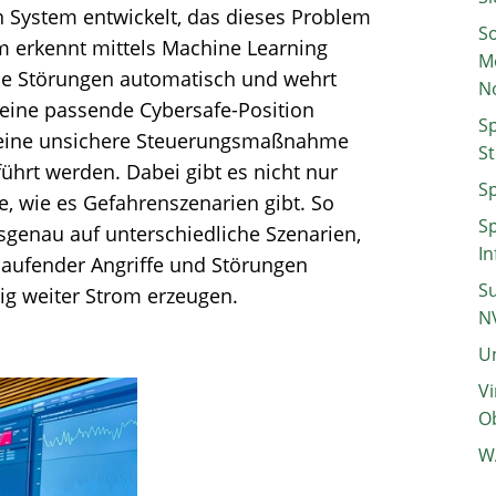
n System entwickelt, das dieses Problem
So
em erkennt mittels Machine Learning
M
che Störungen automatisch und wehrt
N
eine passende Cybersafe-Position
Sp
 keine unsichere Steuerungsmaßnahme
St
ührt werden. Dabei gibt es nicht nur
Sp
e, wie es Gefahrenszenarien gibt. So
Sp
genau auf unterschiedliche Szenarien,
In
 laufender Angriffe und Störungen
Su
sig weiter Strom erzeugen.
N
Un
Vi
Ob
W