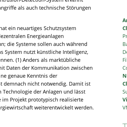
ngriffe als auch technische Störungen
A
hat ein neuartiges Schutzsystem
C
 dezentralen Energieanlagen
P
ann; die Systeme sollen auch während
B
s System nutzt künstliche Intelligenz,
D
nnen. (1) Anders als marktübliche
Fi
mit Daten der Kommunikation zwischen
C
Eine genaue Kenntnis der
N
t demnach nicht notwendig. Damit ist
C
 Technologie der Anlagen und lässt
S
 im Projekt prototypisch realisierte
V
giewirtschaft weiterentwickelt werden.
V