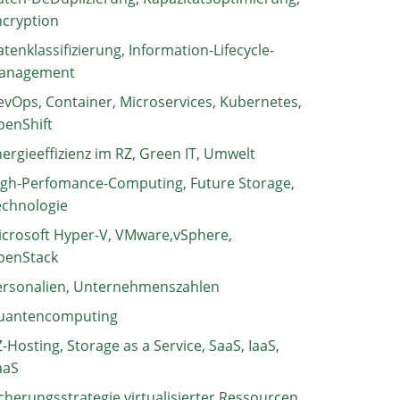
ncryption
tenklassifizierung, Information-Lifecycle-
anagement
vOps, Container, Microservices, Kubernetes,
penShift
ergieeffizienz im RZ, Green IT, Umwelt
igh-Perfomance-Computing, Future Storage,
echnologie
crosoft Hyper-V, VMware,vSphere,
penStack
ersonalien, Unternehmenszahlen
uantencomputing
-Hosting, Storage as a Service, SaaS, IaaS,
aaS
cherungsstrategie virtualisierter Ressourcen