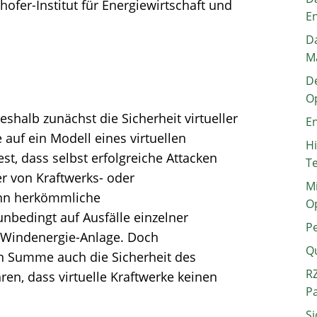
hofer-Institut für Energiewirtschaft und
E
Da
M
De
O
shalb zunächst die Sicherheit virtueller
En
 auf ein Modell eines virtuellen
H
fest, dass selbst erfolgreiche Attacken
T
r von Kraftwerks- oder
Mi
enn herkömmliche
O
bedingt auf Ausfälle einzelner
P
n Windenergie-Anlage. Doch
Q
in Summe auch die Sicherheit des
RZ
n, dass virtuelle Kraftwerke keinen
P
Si