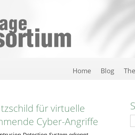
Home
Blog
Th
zschild für virtuelle
hmende Cyber-Angriffe
S
 Intrusion-Detection-System erkennt