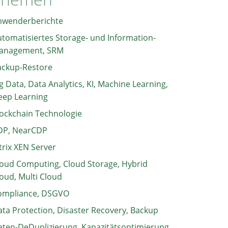
nwenderberichte
tomatisiertes Storage- und Information-
anagement, SRM
ackup-Restore
g Data, Data Analytics, KI, Machine Learning,
eep Learning
ockchain Technologie
DP, NearCDP
trix XEN Server
oud Computing, Cloud Storage, Hybrid
oud, Multi Cloud
ompliance, DSGVO
ta Protection, Disaster Recovery, Backup
ten-DeDuplizierung, Kapazitätsoptimierung,