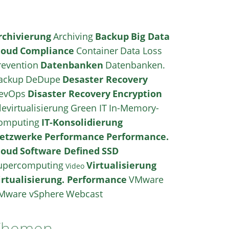
rchivierung
Archiving
Backup
Big Data
loud
Compliance
Container
Data Loss
revention
Datenbanken
Datenbanken.
ackup
DeDupe
Desaster Recovery
evOps
Disaster Recovery
Encryption
levirtualisierung
Green IT
In-Memory-
omputing
IT-Konsolidierung
etzwerke
Performance
Performance.
loud
Software Defined
SSD
upercomputing
Virtualisierung
Video
irtualisierung. Performance
VMware
Mware vSphere
Webcast
Themen