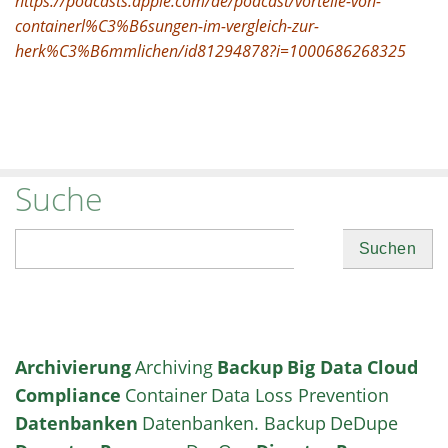
https://podcasts.apple.com/de/podcast/vorteile-von-
containerl%C3%B6sungen-im-vergleich-zur-
herk%C3%B6mmlichen/id81294878?i=1000686268325
Suche
Suchen
Archivierung
Archiving
Backup
Big Data
Cloud
Compliance
Container
Data Loss Prevention
Datenbanken
Datenbanken. Backup
DeDupe