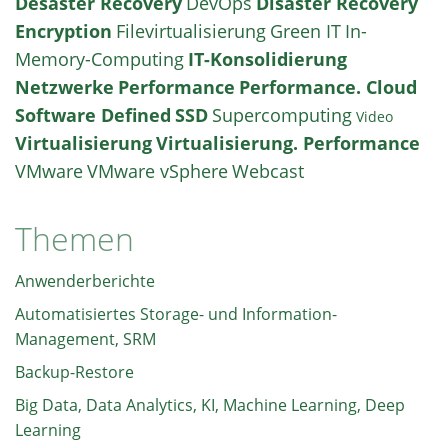
Desaster Recovery
DevOps
Disaster Recovery
Encryption
Filevirtualisierung
Green IT
In-
Memory-Computing
IT-Konsolidierung
Netzwerke
Performance
Performance. Cloud
Software Defined
SSD
Supercomputing
Video
Virtualisierung
Virtualisierung. Performance
VMware
VMware vSphere
Webcast
Themen
Anwenderberichte
Automatisiertes Storage- und Information-
Management, SRM
Backup-Restore
Big Data, Data Analytics, KI, Machine Learning, Deep
Learning