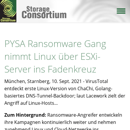
Direkt
zum
Inhalt
PYSA Ransomware Gang
nimmt Linux über ESXi-
Server ins Fadenkreuz
München, Starnberg, 10. Sept. 2021 - VirusTotal
entdeckt erste Linux-Version von ChaChi, Golang-
basiertes DNS-Tunnel-Backdoor; laut Lacework zielt der
Angriff auf Linux-Hosts...
Zum Hintergrund:
Ransomware-Angreifer entwickeln
ihre Kampagnen kontinuierlich weiter und nehmen
zunehmend Linux und Cloud-Netzwerke ins