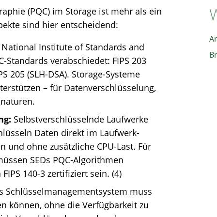
W
aphie (PQC) im Storage ist mehr als ein
pekte sind hier entscheidend:
A
 National Institute of Standards and
B
C-Standards verabschiedet: FIPS 203
PS 205 (SLH-DSA). Storage-Systeme
erstützen – für Datenverschlüsselung,
gnaturen.
ng:
Selbstverschlüsselnde Laufwerke
chlüsseln Daten direkt im Laufwerk-
n und ohne zusätzliche CPU-Last. Für
n müssen SEDs PQC-Algorithmen
IPS 140-3 zertifiziert sein. (4)
ges Schlüsselmanagementsystem muss
 können, ohne die Verfügbarkeit zu