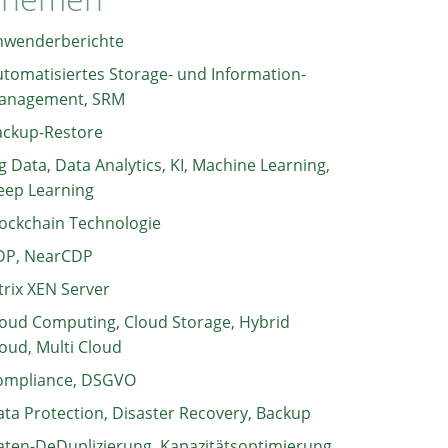
nwenderberichte
tomatisiertes Storage- und Information-
anagement, SRM
ackup-Restore
g Data, Data Analytics, KI, Machine Learning,
eep Learning
ockchain Technologie
DP, NearCDP
trix XEN Server
oud Computing, Cloud Storage, Hybrid
oud, Multi Cloud
ompliance, DSGVO
ta Protection, Disaster Recovery, Backup
ten-DeDuplizierung, Kapazitätsoptimierung,