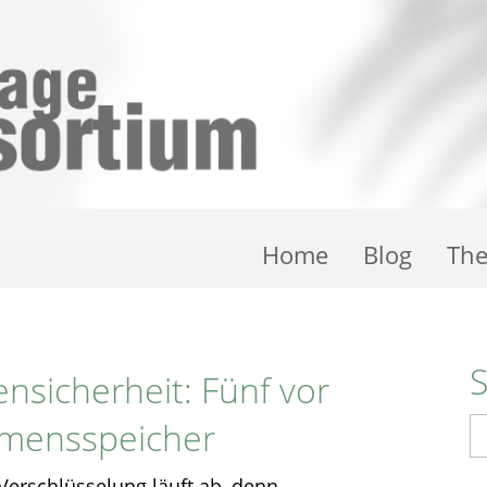
Home
Blog
Th
nsicherheit: Fünf vor
hmensspeicher
S
 Verschlüsselung läuft ab, denn