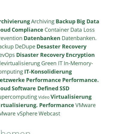
rchivierung
Archiving
Backup
Big Data
loud
Compliance
Container
Data Loss
revention
Datenbanken
Datenbanken.
ackup
DeDupe
Desaster Recovery
evOps
Disaster Recovery
Encryption
levirtualisierung
Green IT
In-Memory-
omputing
IT-Konsolidierung
etzwerke
Performance
Performance.
loud
Software Defined
SSD
upercomputing
Virtualisierung
Video
irtualisierung. Performance
VMware
Mware vSphere
Webcast
Themen