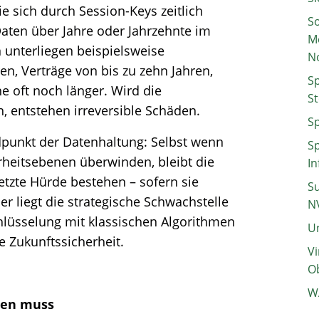
 sich durch Session-Keys zeitlich
So
aten über Jahre oder Jahrzehnte im
M
unterliegen beispielsweise
N
en, Verträge von bis zu zehn Jahren,
Sp
 oft noch länger. Wird die
St
, entstehen irreversible Schäden.
Sp
dpunkt der Datenhaltung: Selbst wenn
Sp
rheitsebenen überwinden, bleibt die
In
etzte Hürde bestehen – sofern sie
Su
er liegt die strategische Schwachstelle
N
hlüsselung mit klassischen Algorithmen
Un
e Zukunftssicherheit.
Vi
Ob
W
ten muss