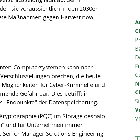
n sie voraussichtlich in den 2030er
rete Maßnahmen gegen Harvest now,
A
C
P
B
D
Fi
anten-Computersystemen kann nach
C
t Verschlüsselungen brechen, die heute
N
e Möglichkeiten für Cyber-Kriminelle und
C
hmende Gefahr dar. Dies betrifft in
S
s "Endpunkte" der Datenspeicherung.
V
ryptographie (PQC) im Storage deshalb
V
sch" und für Unternehmen immer
, Senior Manager Solutions Engineering,