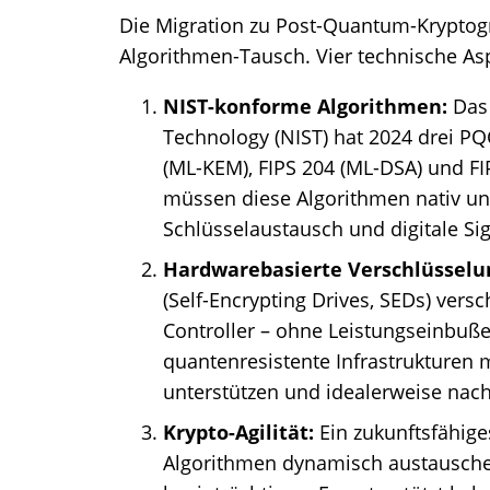
Die Migration zu Post-Quantum-Kryptogr
Algorithmen-Tausch. Vier technische As
NIST-konforme Algorithmen:
Das
Technology (NIST) hat 2024 drei PQ
(ML-KEM), FIPS 204 (ML-DSA) und FI
müssen diese Algorithmen nativ unt
Schlüsselaustausch und digitale Si
Hardwarebasierte Verschlüsselu
(Self-Encrypting Drives, SEDs) vers
Controller – ohne Leistungseinbuße
quantenresistente Infrastrukture
unterstützen und idealerweise nach F
Krypto-Agilität:
Ein zukunftsfähi
Algorithmen dynamisch austauschen