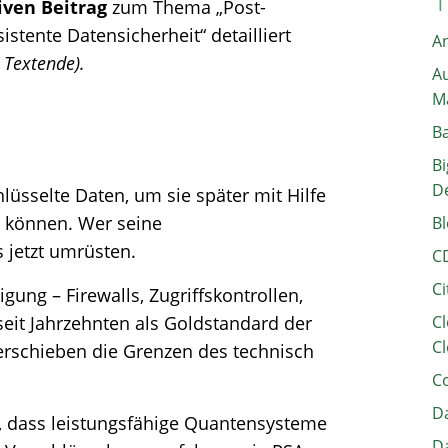
iven Beitrag
zum Thema „Post-
tente Datensicherheit“ detailliert
A
 Textende).
Au
M
B
Bi
D
lüsselte Daten, um sie später mit Hilfe
u können. Wer seine
Bl
 jetzt umrüsten.
C
Ci
gung – Firewalls, Zugriffskontrollen,
seit Jahrzehnten als Goldstandard der
Cl
Cl
erschieben die Grenzen des technisch
C
Da
, dass leistungsfähige Quantensysteme
Da