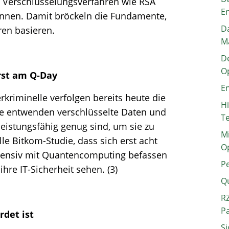
 Verschlüsselungsverfahren wie RSA
E
können. Damit bröckeln die Fundamente,
Da
ren basieren.
M
De
O
erst am Q-Day
En
rkriminelle verfolgen bereits heute die
H
 Sie entwenden verschlüsselte Daten und
T
eistungsfähig genug sind, um sie zu
Mi
le Bitkom-Studie, dass sich erst acht
O
tensiv mit Quantencomputing befassen
P
ihre IT-Sicherheit sehen. (3)
Q
RZ
P
det ist
Si