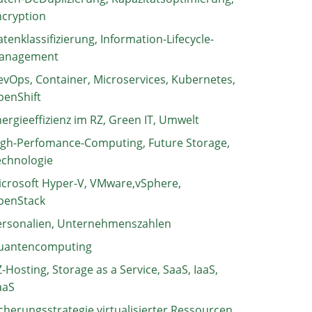
ncryption
tenklassifizierung, Information-Lifecycle-
anagement
vOps, Container, Microservices, Kubernetes,
penShift
ergieeffizienz im RZ, Green IT, Umwelt
igh-Perfomance-Computing, Future Storage,
echnologie
crosoft Hyper-V, VMware,vSphere,
penStack
ersonalien, Unternehmenszahlen
uantencomputing
-Hosting, Storage as a Service, SaaS, IaaS,
aaS
cherungsstrategie virtualisierter Ressourcen