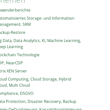
nwenderberichte
tomatisiertes Storage- und Information-
anagement, SRM
ackup-Restore
g Data, Data Analytics, KI, Machine Learning,
eep Learning
ockchain Technologie
DP, NearCDP
trix XEN Server
oud Computing, Cloud Storage, Hybrid
oud, Multi Cloud
ompliance, DSGVO
ta Protection, Disaster Recovery, Backup
ten-DeDuplizierung, Kapazitätsoptimierung,