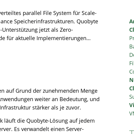
erteiltes parallel File System für Scale-
ance Speicherinfrastrukturen. Quobyte
A
-Unterstützung jetzt als Zero-
C
e für aktuelle Implementierungen…
P
B
D
Fi
C
N
C
nnen auf Grund der zunehmenden Menge
S
 Anwendungen weiter an Bedeutung, und
V
rastruktur stärker als je zuvor.
V
ck läuft die Quobyte-Lösung auf jedem
rver. Es verwandelt einen Server-