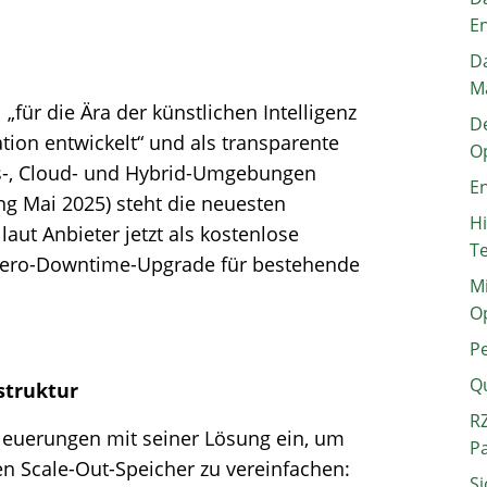
E
Da
M
„für die Ära der künstlichen Intelligenz
De
ion entwickelt“ und als transparente
O
es-, Cloud- und Hybrid-Umgebungen
En
ng Mai 2025) steht die neuesten
H
aut Anbieter jetzt als kostenlose
T
s Zero-Downtime-Upgrade für bestehende
Mi
O
P
Q
struktur
RZ
Neuerungen mit seiner Lösung ein, um
P
en Scale-Out-Speicher zu vereinfachen:
Si