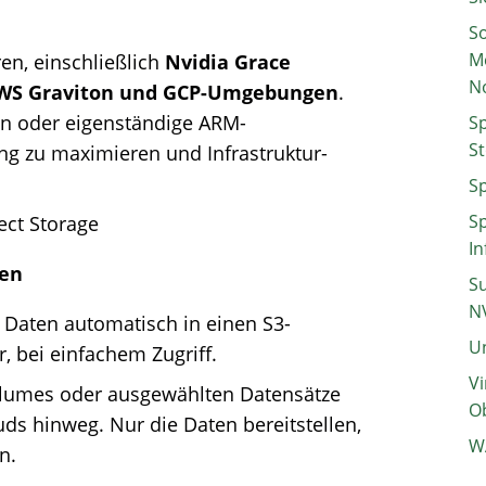
So
M
en, einschließlich
Nvidia Grace
N
 AWS Graviton und GCP-Umgebungen
.
n oder eigenständige ARM-
Sp
St
ng zu maximieren und Infrastruktur-
Sp
Sp
ect Storage
In
ten
Su
N
n Daten automatisch in einen S3-
Un
, bei einfachem Zugriff.
Vi
olumes oder ausgewählten Datensätze
Ob
ds hinweg. Nur die Daten bereitstellen,
W
n.