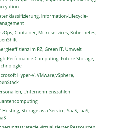
ncryption
tenklassifizierung, Information-Lifecycle-
anagement
vOps, Container, Microservices, Kubernetes,
penShift
ergieeffizienz im RZ, Green IT, Umwelt
igh-Perfomance-Computing, Future Storage,
echnologie
crosoft Hyper-V, VMware,vSphere,
penStack
ersonalien, Unternehmenszahlen
uantencomputing
-Hosting, Storage as a Service, SaaS, IaaS,
aaS
cherungsstrategie virtualisierter Ressourcen