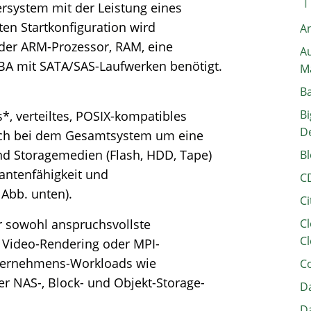
hersystem mit der Leistung eines
ten Startkonfiguration wird
A
 oder ARM-Prozessor, RAM, eine
Au
BA mit SATA/SAS-Laufwerken benötigt.
M
B
Bi
, verteiltes, POSIX-kompatibles
D
sich bei dem Gesamtsystem um eine
nd Storagemedien (Flash, HDD, Tape)
Bl
ntenfähigkeit und
C
 Abb. unten).
Ci
r sowohl anspruchsvollste
Cl
Cl
 Video-Rendering oder MPI-
nternehmens-Workloads wie
C
r NAS-, Block- und Objekt-Storage-
Da
Da