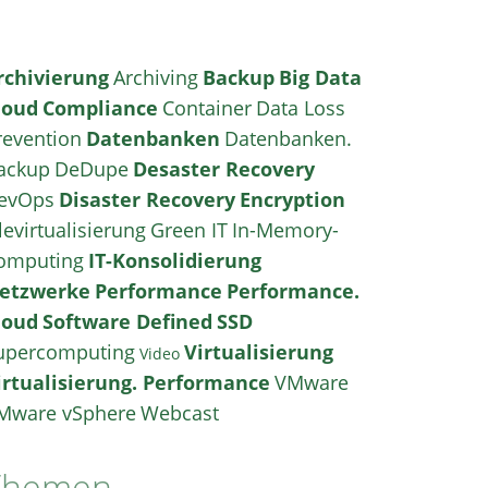
rchivierung
Archiving
Backup
Big Data
loud
Compliance
Container
Data Loss
revention
Datenbanken
Datenbanken.
ackup
DeDupe
Desaster Recovery
evOps
Disaster Recovery
Encryption
levirtualisierung
Green IT
In-Memory-
omputing
IT-Konsolidierung
etzwerke
Performance
Performance.
loud
Software Defined
SSD
upercomputing
Virtualisierung
Video
irtualisierung. Performance
VMware
Mware vSphere
Webcast
Themen