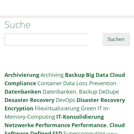
Suche
Suchen
Archivierung
Archiving
Backup
Big Data
Cloud
Compliance
Container
Data Loss Prevention
Datenbanken
Datenbanken. Backup
DeDupe
Desaster Recovery
DevOps
Disaster Recovery
Encryption
Filevirtualisierung
Green IT
In-
Memory-Computing
IT-Konsolidierung
Netzwerke
Performance
Performance. Cloud
Software Defined
SSD
Supercomputing
Video