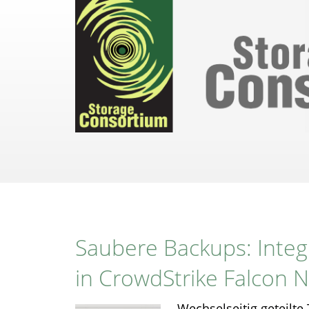
Direkt
zum
Inhalt
Saubere Backups: Inte
in CrowdStrike Falcon 
Wechselseitig geteilte