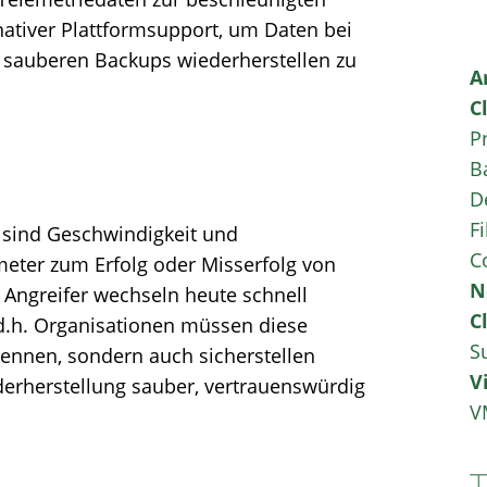
-nativer Plattformsupport, um Daten bei
s sauberen Backups wiederherstellen zu
A
C
P
B
D
Fi
 sind Geschwindigkeit und
C
meter zum Erfolg oder Misserfolg von
N
 Angreifer wechseln heute schnell
C
.h. Organisationen müssen diese
S
rkennen, sondern auch sicherstellen
V
erherstellung sauber, vertrauenswürdig
V