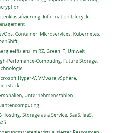
ncryption
tenklassifizierung, Information-Lifecycle-
anagement
vOps, Container, Microservices, Kubernetes,
penShift
ergieeffizienz im RZ, Green IT, Umwelt
igh-Perfomance-Computing, Future Storage,
echnologie
crosoft Hyper-V, VMware,vSphere,
penStack
ersonalien, Unternehmenszahlen
uantencomputing
-Hosting, Storage as a Service, SaaS, IaaS,
aaS
cherungsstrategie virtualisierter Ressourcen