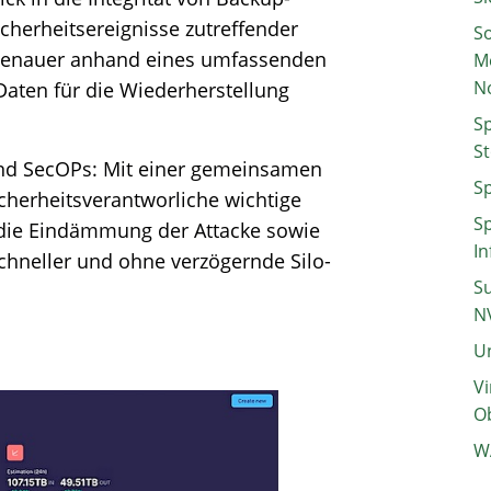
herheitsereignisse zutreffender
So
l genauer anhand eines umfassenden
M
N
Daten für die Wiederherstellung
Sp
St
nd SecOPs: Mit einer gemeinsamen
Sp
cherheitsverantworliche wichtige
Sp
die Eindämmung der Attacke sowie
In
chneller und ohne verzögernde Silo-
Su
N
Un
Vi
Ob
W