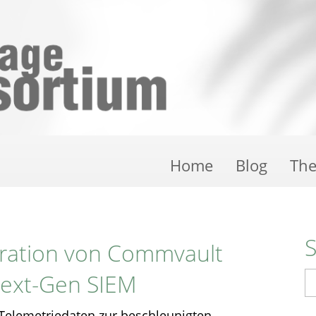
Home
Blog
Th
gration von Commvault
Next-Gen SIEM
S
 Telemetriedaten zur beschleunigten