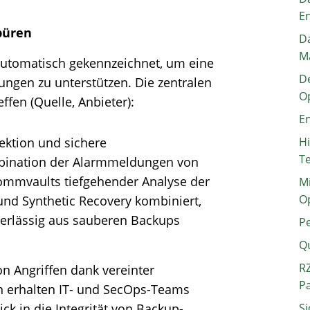
E
püren
Da
M
utomatisch gekennzeichnet, um eine
De
ungen zu unterstützen. Die zentralen
O
effen (Quelle, Anbieter):
En
fektion und sichere
H
T
mbination der Alarmmeldungen von
ommvaults tiefgehender Analyse der
Mi
O
und Synthetic Recovery kombiniert,
erlässig aus sauberen Backups
P
Q
RZ
n Angriffen dank vereinter
P
n erhalten IT- und SecOps-Teams
ck in die Integrität von Backup-
Si