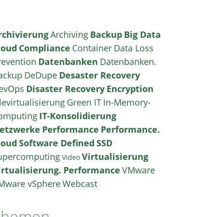
rchivierung
Archiving
Backup
Big Data
loud
Compliance
Container
Data Loss
revention
Datenbanken
Datenbanken.
ackup
DeDupe
Desaster Recovery
evOps
Disaster Recovery
Encryption
levirtualisierung
Green IT
In-Memory-
omputing
IT-Konsolidierung
etzwerke
Performance
Performance.
loud
Software Defined
SSD
upercomputing
Virtualisierung
Video
irtualisierung. Performance
VMware
Mware vSphere
Webcast
Themen