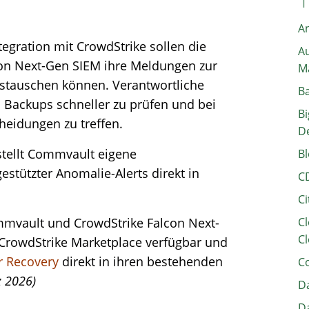
A
ntegration mit CrowdStrike sollen die
Au
on Next-Gen SIEM ihre Meldungen zur
M
ustauschen können. Verantwortliche
B
on Backups schneller zu prüfen und bei
Bi
cheidungen zu treffen.
D
stellt Commvault eigene
Bl
estützter Anomalie-Alerts direkt in
C
Ci
ommvault und CrowdStrike Falcon Next-
Cl
Cl
 CrowdStrike Marketplace verfügbar und
r Recovery
direkt in ihren bestehenden
C
z 2026)
Da
Da