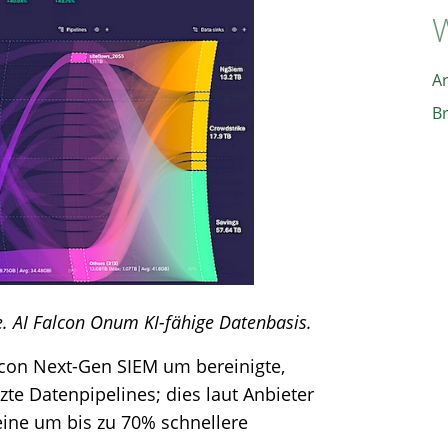
W
A
B
e. AI Falcon Onum KI-fähige Datenbasis.
con Next-Gen SIEM um bereinigte,
zte Datenpipelines; dies laut Anbieter
ine um bis zu 70% schnellere