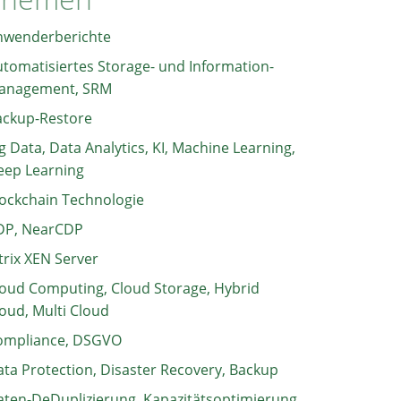
nwenderberichte
tomatisiertes Storage- und Information-
anagement, SRM
ackup-Restore
g Data, Data Analytics, KI, Machine Learning,
eep Learning
ockchain Technologie
DP, NearCDP
trix XEN Server
oud Computing, Cloud Storage, Hybrid
oud, Multi Cloud
ompliance, DSGVO
ta Protection, Disaster Recovery, Backup
ten-DeDuplizierung, Kapazitätsoptimierung,