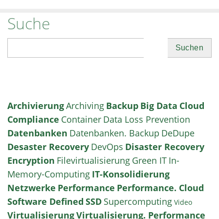
Suche
Suchen
Archivierung
Archiving
Backup
Big Data
Cloud
Compliance
Container
Data Loss Prevention
Datenbanken
Datenbanken. Backup
DeDupe
Desaster Recovery
DevOps
Disaster Recovery
Encryption
Filevirtualisierung
Green IT
In-
Memory-Computing
IT-Konsolidierung
Netzwerke
Performance
Performance. Cloud
Software Defined
SSD
Supercomputing
Video
Virtualisierung
Virtualisierung. Performance