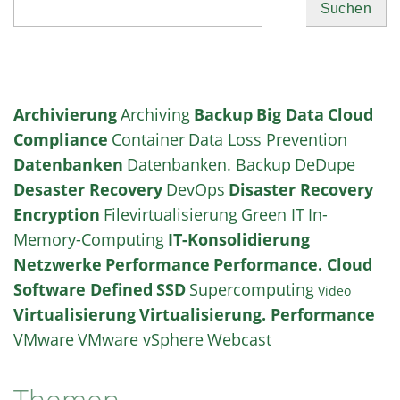
Suchen
Archivierung
Archiving
Backup
Big Data
Cloud
Compliance
Container
Data Loss Prevention
Datenbanken
Datenbanken. Backup
DeDupe
Desaster Recovery
DevOps
Disaster Recovery
Encryption
Filevirtualisierung
Green IT
In-
Memory-Computing
IT-Konsolidierung
Netzwerke
Performance
Performance. Cloud
Software Defined
SSD
Supercomputing
Video
Virtualisierung
Virtualisierung. Performance
VMware
VMware vSphere
Webcast
Themen