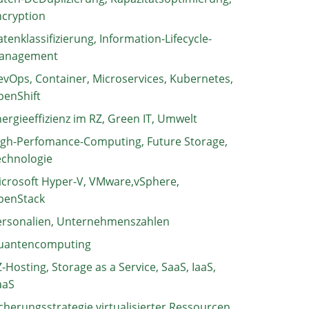
ncryption
tenklassifizierung, Information-Lifecycle-
anagement
vOps, Container, Microservices, Kubernetes,
penShift
ergieeffizienz im RZ, Green IT, Umwelt
igh-Perfomance-Computing, Future Storage,
echnologie
crosoft Hyper-V, VMware,vSphere,
penStack
ersonalien, Unternehmenszahlen
uantencomputing
-Hosting, Storage as a Service, SaaS, IaaS,
aaS
cherungsstrategie virtualisierter Ressourcen