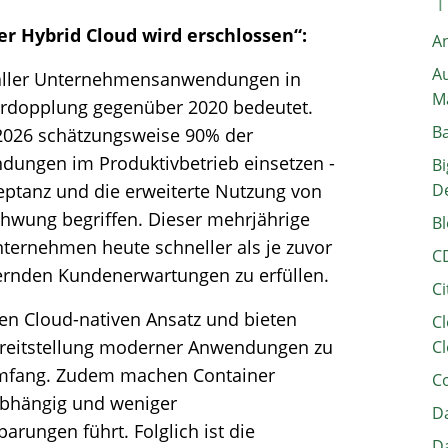
er Hybrid Cloud wird erschlossen“:
A
Au
 aller Unternehmensanwendungen in
M
Verdopplung gegenüber 2020 bedeutet.
B
 2026 schätzungsweise 90% der
ungen im Produktivbetrieb einsetzen -
Bi
eptanz und die erweiterte Nutzung von
D
chwung begriffen. Dieser mehrjährige
Bl
ternehmen heute schneller als je zuvor
C
ernden Kundenerwartungen zu erfüllen.
Ci
inen Cloud-nativen Ansatz und bieten
Cl
 Bereitstellung moderner Anwendungen zu
Cl
Umfang. Zudem machen Container
C
bhängig und weniger
Da
rungen führt. Folglich ist die
Da