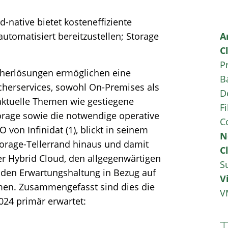
d-native bietet kosteneffiziente
omatisiert bereitzustellen; Storage
A
C
P
herlösungen ermöglichen eine
B
cherservices, sowohl On-Premises als
D
 aktuelle Themen wie gestiegene
Fi
torage sowie die notwendige operative
C
O von Infinidat (1), blickt in seinem
N
rage-Tellerrand hinaus und damit
C
er Hybrid Cloud, den allgegenwärtigen
S
nden Erwartungshaltung in Bezug auf
V
emen. Zusammengefasst sind dies die
V
2024 primär erwartet: