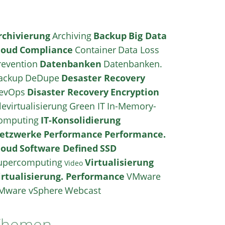
rchivierung
Archiving
Backup
Big Data
loud
Compliance
Container
Data Loss
revention
Datenbanken
Datenbanken.
ackup
DeDupe
Desaster Recovery
evOps
Disaster Recovery
Encryption
levirtualisierung
Green IT
In-Memory-
omputing
IT-Konsolidierung
etzwerke
Performance
Performance.
loud
Software Defined
SSD
upercomputing
Virtualisierung
Video
irtualisierung. Performance
VMware
Mware vSphere
Webcast
Themen