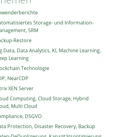
nwenderberichte
tomatisiertes Storage- und Information-
anagement, SRM
ackup-Restore
g Data, Data Analytics, KI, Machine Learning,
eep Learning
ockchain Technologie
DP, NearCDP
trix XEN Server
oud Computing, Cloud Storage, Hybrid
oud, Multi Cloud
ompliance, DSGVO
ta Protection, Disaster Recovery, Backup
ten-DeDuplizierung, Kapazitätsoptimierung,