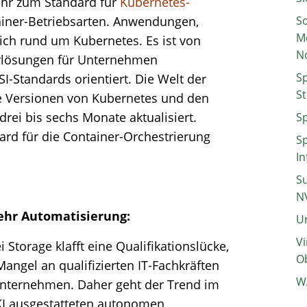
hr zum Standard für
Kubernetes-
iner-Betriebsarten. Anwendungen,
So
M
h rund um Kubernetes. Es ist von
N
erlösungen für Unternehmen
Sp
-Standards orientiert. Die Welt der
St
die Versionen von Kubernetes und den
rei bis sechs Monate aktualisiert.
Sp
ard für die Container-Orchestrierung
Sp
In
Su
N
ehr Automatisierung:
Un
Vi
Storage klafft eine Qualifikationslücke,
Ob
angel an qualifizierten IT-Fachkräften
W
e Unternehmen. Daher geht der Trend im
KI ausgestatteten autonomen