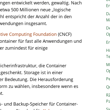
ngen entwickelt werden, gewaltig. Nach
E
etwa 500 Millionen neue „logische
Da
l entspricht der Anzahl der in den
M
Anwendungen insgesamt.
De
tive Computing Foundation
(CNCF)
O
ontainer für fast alle Anwendungen und
En
er zumindest für einige
H
T
Mi
icherinfrastruktur, die Container
O
geschenkt. Storage ist in einer
P
r Bedeutung. Die Herausforderung
ttform zu wählen, insbesondere wenn es
Q
t.
RZ
P
rs- und Backup-Speicher für Container-
Si