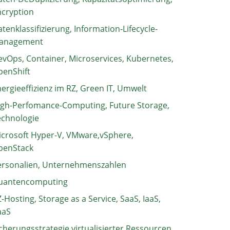
ncryption
tenklassifizierung, Information-Lifecycle-
anagement
vOps, Container, Microservices, Kubernetes,
penShift
ergieeffizienz im RZ, Green IT, Umwelt
igh-Perfomance-Computing, Future Storage,
echnologie
crosoft Hyper-V, VMware,vSphere,
penStack
ersonalien, Unternehmenszahlen
uantencomputing
-Hosting, Storage as a Service, SaaS, IaaS,
aaS
cherungsstrategie virtualisierter Ressourcen