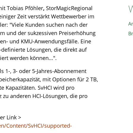
W
it Tobias Pföhler
,
StorMagicRegional
iniger Zeit verstärkt Wettbewerber im
A
hler: "Viele Kunden suchen nach der
 und der sukzessiven Preiserhöhung
B
Daten- und KMU-Anwendungsfälle. Eine
definierte Lösungen, die direkt auf
ert werden können...".
ls 1-, 3- oder 5-Jahres-Abonnement
eicherkapazität, mit Optionen für 2 TB,
te Kapazitäten. SvHCI wird pro
z zu anderen HCI-Lösungen, die pro
er Link >
/en/Content/SvHCI/supported-