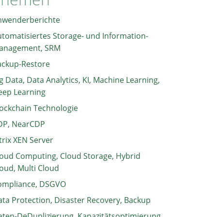
nwenderberichte
tomatisiertes Storage- und Information-
anagement, SRM
ackup-Restore
g Data, Data Analytics, KI, Machine Learning,
eep Learning
ockchain Technologie
DP, NearCDP
trix XEN Server
oud Computing, Cloud Storage, Hybrid
oud, Multi Cloud
ompliance, DSGVO
ta Protection, Disaster Recovery, Backup
ten-DeDuplizierung, Kapazitätsoptimierung,