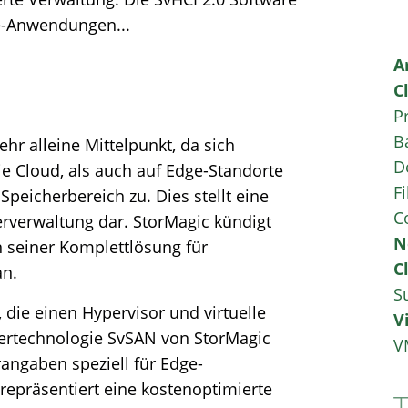
ge-Anwendungen...
A
C
P
B
r alleine Mittelpunkt, da sich
D
e Cloud, als auch auf Edge-Standorte
Fi
Speicherbereich zu. Dies stellt eine
C
erverwaltung dar. StorMagic kündigt
N
n seiner Komplettlösung für
C
an.
S
 die einen Hypervisor und virtuelle
V
chertechnologie SvSAN von StorMagic
V
angaben speziell für Edge-
präsentiert eine kostenoptimierte