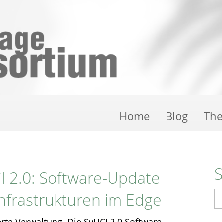
Home
Blog
Th
I 2.0: Software-Update
nfrastrukturen im Edge
S
rte Verwaltung. Die SvHCI 2.0 Software