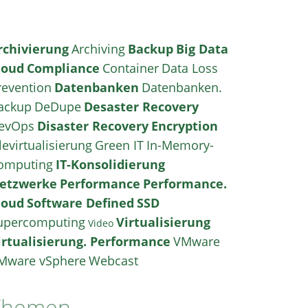
rchivierung
Archiving
Backup
Big Data
loud
Compliance
Container
Data Loss
revention
Datenbanken
Datenbanken.
ackup
DeDupe
Desaster Recovery
evOps
Disaster Recovery
Encryption
levirtualisierung
Green IT
In-Memory-
omputing
IT-Konsolidierung
etzwerke
Performance
Performance.
loud
Software Defined
SSD
upercomputing
Virtualisierung
Video
irtualisierung. Performance
VMware
Mware vSphere
Webcast
Themen