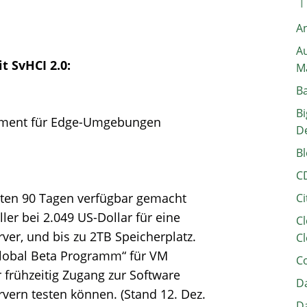
A
Au
 SvHCI 2.0:
M
B
Bi
ement für Edge-Umgebungen
D
Bl
C
hsten 90 Tagen verfügbar gemacht
Ci
ler bei 2.049 US-Dollar für eine
Cl
rver, und bis zu 2TB Speicherplatz.
Cl
 Global Beta Programm“ für VM
C
frühzeitig Zugang zur Software
Da
rvern testen können. (Stand 12. Dez.
Da