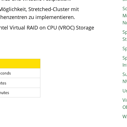
So
öglichkeit, Stretched-Cluster mit
M
chenzentren zu implementieren.
N
ntel Virtual RAID on CPU (VROC) Storage
Sp
St
Sp
Sp
In
Su
N
Un
Vi
Ob
W