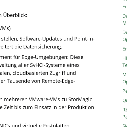
E
m Überblick:
Da
M
(VMs)
De
rstellen, Software-Updates und Point-in-
O
eitert die Datensicherung.
En
ement für Edge-Umgebungen: Diese
H
altung aller SvHCI-Systeme eines
T
alen, cloudbasierten Zugriff und
Mi
oder Tausende von Remote-Edge-
O
P
von mehreren VMware-VMs zu StorMagic
Q
 Zeit bis zum Einsatz in der Produktion
RZ
P
NICs und virtuelle Festplatten.
Si