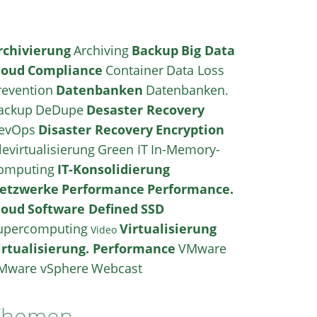
rchivierung
Archiving
Backup
Big Data
loud
Compliance
Container
Data Loss
revention
Datenbanken
Datenbanken.
ackup
DeDupe
Desaster Recovery
evOps
Disaster Recovery
Encryption
levirtualisierung
Green IT
In-Memory-
omputing
IT-Konsolidierung
etzwerke
Performance
Performance.
loud
Software Defined
SSD
upercomputing
Virtualisierung
Video
irtualisierung. Performance
VMware
Mware vSphere
Webcast
Themen