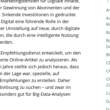
Marketingdiensten für Digitale Inhalte,
 der Gewinnung von Abonnenten und der
A
 Sinkende Investitionen in gedruckte
Au
Digital eine führende Rolle in der
M
r Umstellung auf neue, durch digitale
B
, die durch eine intelligente Nutzung
Bi
werden.
D
n Empfehlungsdienst entwickelt, um den
Bl
erte Online-Artikel zu analysieren. Als
C
Jahre stellte sich jedoch heraus, dass
Ci
der Lage war, spezielle, auf
Cl
Empfehlungen zu erstellen. Daher
Cl
ativlösung zu suchen – und zwar im
C
esonders gut für Big-Data-Analysen
Da
Da