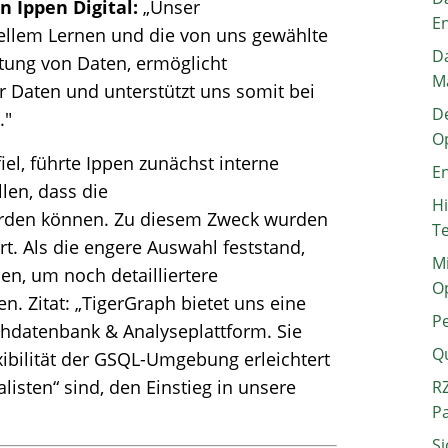
 Ippen Digital:
„Unser
E
ellem Lernen und die von uns gewählte
Da
itung von Daten, ermöglicht
M
r Daten und unterstützt uns somit bei
De
."
O
iel, führte Ippen zunächst interne
En
len, dass die
H
rden können. Zu diesem Zweck wurden
T
t. Als die engere Auswahl feststand,
Mi
pen, um noch detailliertere
O
. Zitat: „TigerGraph bietet uns eine
P
phdatenbank & Analyseplattform. Sie
Q
exibilität der GSQL-Umgebung erleichtert
listen“ sind, den Einstieg in unsere
RZ
P
Si