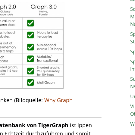
So
M
N
Sp
St
Sp
Sp
In
Su
N
Un
nken (Bildquelle:
Why Graph
Vi
Ob
W
hdatenbank von TigerGraph
ist Ippen
 in Echtzeit durchzuführen und somit