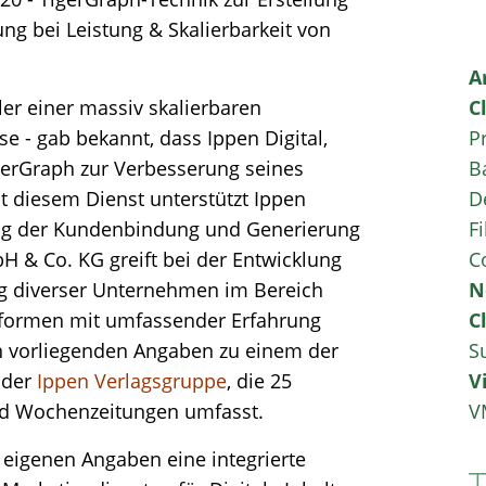
g bei Leistung & Skalierbarkeit von
A
ler einer massiv skalierbaren
C
- gab bekannt, dass Ippen Digital,
P
TigerGraph zur Verbesserung seines
B
t diesem Dienst unterstützt Ippen
D
ung der Kundenbindung und Generierung
Fi
bH & Co. KG greift bei der Entwicklung
C
ng diverser Unternehmen im Bereich
N
tformen mit umfassender Erfahrung
C
h vorliegenden Angaben zu einem der
S
 der
Ippen Verlagsgruppe
, die 25
V
nd Wochenzeitungen umfasst.
V
 eigenen Angaben eine integrierte