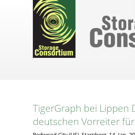
Direkt
zum
Inhalt
TigerGraph bei Lippen D
deutschen Vorreiter für 
Redwood City (US), Starnberg, 14. Jan. 2