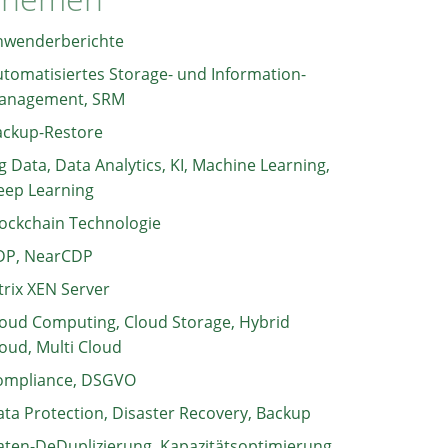
nwenderberichte
tomatisiertes Storage- und Information-
anagement, SRM
ackup-Restore
g Data, Data Analytics, KI, Machine Learning,
eep Learning
ockchain Technologie
DP, NearCDP
trix XEN Server
oud Computing, Cloud Storage, Hybrid
oud, Multi Cloud
ompliance, DSGVO
ta Protection, Disaster Recovery, Backup
ten-DeDuplizierung, Kapazitätsoptimierung,