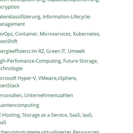
ncryption
tenklassifizierung, Information-Lifecycle-
anagement
vOps, Container, Microservices, Kubernetes,
penShift
ergieeffizienz im RZ, Green IT, Umwelt
igh-Perfomance-Computing, Future Storage,
echnologie
crosoft Hyper-V, VMware,vSphere,
penStack
ersonalien, Unternehmenszahlen
uantencomputing
-Hosting, Storage as a Service, SaaS, IaaS,
aaS
cherungsstrategie virtualisierter Ressourcen