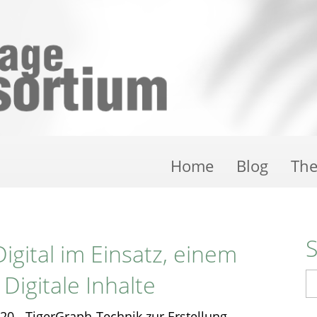
Home
Blog
Th
igital im Einsatz, einem
Digitale Inhalte
S
020 - TigerGraph-Technik zur Erstellung